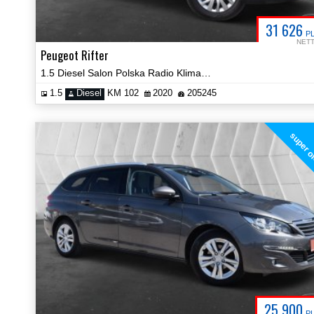
31 626
P
NET
Peugeot Rifter
1.5 Diesel Salon Polska Radio Klima Tempomat Prezentacja Video!
1.5
Diesel
KM 102
2020
205245
super o
25 900
P