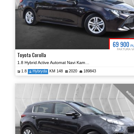
69 900
P
FAKTURA V
Toyota Corolla
1.8 Hybrid Active Automat Navi Kamera Certyfikat Prezentacja Video!
1.8
Hybryda
KM 148
2020
189843
auto