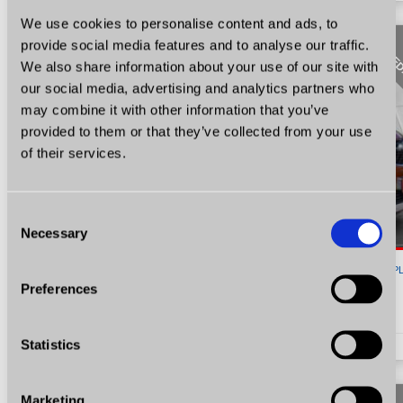
We use cookies to personalise content and ads, to
SPRZE
provide social media features and to analyse our traffic.
We also share information about your use of our site with
our social media, advertising and analytics partners who
may combine it with other information that you’ve
provided to them or that they’ve collected from your use
of their services.
Consent
Necessary
Selection
48 900
P
Preferences
Opel Mokka X
1.4 Benzyna Turbo Innovation Navi Kamera Certyfikat Video!
Statistics
1.4
Benzyna
KM 140
2016
138846
Marketing