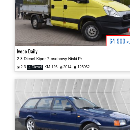
64 900
P
Iveco Daily
2.3 Diesel Kiper 7-osobowy Niski Przebieg Prezentacja Video!
2.3
Diesel
KM 126
2014
125052