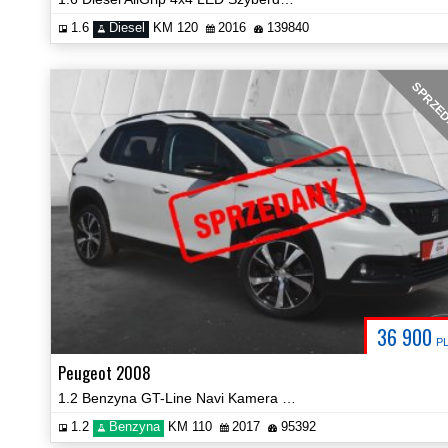
1.6
Diesel
KM 120
2016
139840
SPRZE
36 900
P
Peugeot 2008
1.2 Benzyna GT-Line Navi Kamera Certyfikat Prezentacja Video!
1.2
Benzyna
KM 110
2017
95392