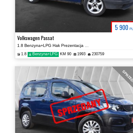
5 900
P
Volkswagen Passat
1.8 Benzyna+LPG Hak Prezentacja Video!
1.8
Benzyna+LPG
KM 90
1993
230759
SPRZE