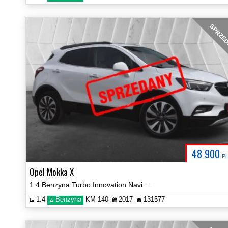
SPRZE
48 900
P
Opel Mokka X
1.4 Benzyna Turbo Innovation Navi Serwisowana Skóry Prezentacja Video!
1.4
Benzyna
KM 140
2017
131577