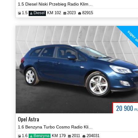
1.5 Diesel Niski Przebieg Radio Klima Tempomat Prezentacja Video!
1.5
Diesel
KM 102
2023
82915
super o
20 900
P
Opel Astra
1.6 Benzyna Turbo Cosmo Radio Klima Hak Certyfikat Prezentacja Video!
1.6
Benzyna
KM 179
2011
204031