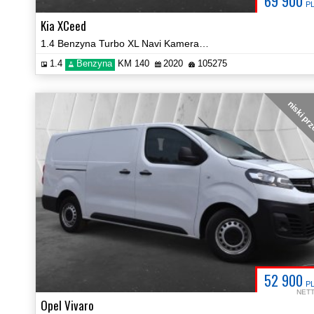
69 900
P
Kia XCeed
1.4 Benzyna Turbo XL Navi Kamera Car Play LED Certyfikat Video!
1.4
Benzyna
KM 140
2020
105275
niski pr
52 900
P
NET
Opel Vivaro