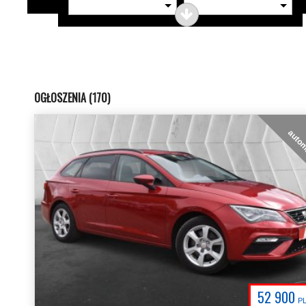
OGŁOSZENIA (170)
auto
52 900
P