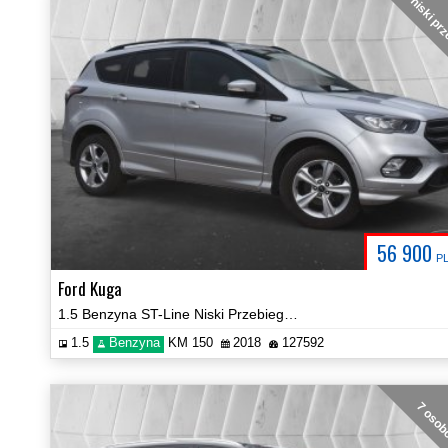
niski pr
56 900
P
Ford Kuga
1.5 Benzyna ST-Line Niski Przebieg Panorama Navi Prezentacja Video!
1.5
Benzyna
KM 150
2018
127592
7 oso