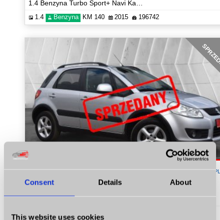
1.4 Benzyna Turbo Sport+ Navi Kamera Hak Certyfikat Prezentacja Video!
1.4
Benzyna
KM 140
2015
196742
SPRZE
13 900
P
Consent
Details
About
Suzuki SX4
1.6 Benzyna 4x4 Exclusive Radio Hak Certyfikat Prezentacja Video!
1.6
Benzyna
KM 107
2006
232394
This website uses cookies