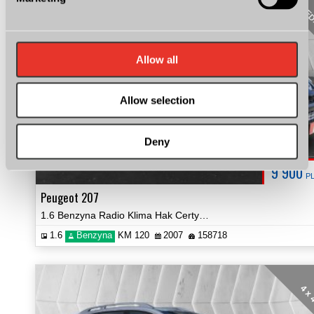
SPRZE
Allow all
Allow selection
Deny
9 900
P
Peugeot 207
1.6 Benzyna Radio Klima Hak Certyfikat Prezentacja Video!
1.6
Benzyna
KM 120
2007
158718
4 x