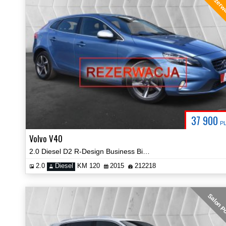
rezerw
37 900
P
Volvo V40
2.0 Diesel D2 R-Design Business Bi-Ksenon Certyfikat Video!
2.0
Diesel
KM 120
2015
212218
Salon P