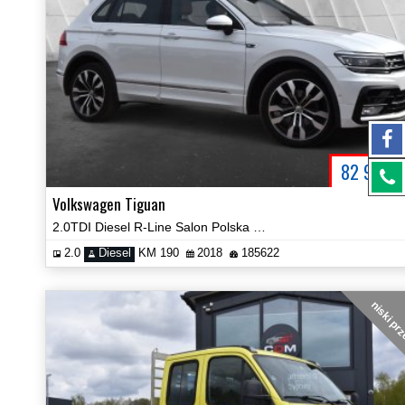
82 900
P
NET
Volkswagen Tiguan
2.0TDI Diesel R-Line Salon Polska 4x4 Automat Prezentacja Video!
2.0
Diesel
KM 190
2018
185622
niski pr