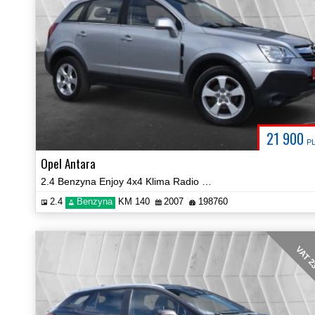
21 900
P
Opel Antara
2.4 Benzyna Enjoy 4x4 Klima Radio Hak Grzane Fotele Certyfikat Video!
2.4
Benzyna
KM 140
2007
198760
VAT 