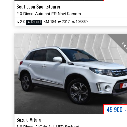
Seat Leon Sportstourer
2.0 Diesel Automat FR Navi Kamera LED Alcantara Prezentacja Video!
2.0
Diesel
KM 184
2017
103869
4 x
45 900
P
Suzuki Vitara
1.6 Diesel AllGrip 4x4 LED Szyberdach Certyfikat Prezentacja Video!