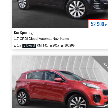
52 900
P
Kia Sportage
1.7 CRDi Diesel Automat Navi Kamera Car Play Keyless Certyfikat Video!
1.7
Diesel
KM 141
2017
163299
4 x