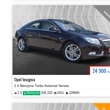
auto
24 900
P
Opel Insignia
2.0 Benzyna Turbo Automat Serwisowany Navi Prezentacja Video!
2.0
Benzyna
KM 220
2011
229940