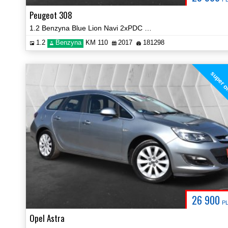
Peugeot 308
1.2 Benzyna Blue Lion Navi 2xPDC Serwisowany Certyfikat Video!
1.2
Benzyna
KM 110
2017
181298
super o
26 900
P
Opel Astra