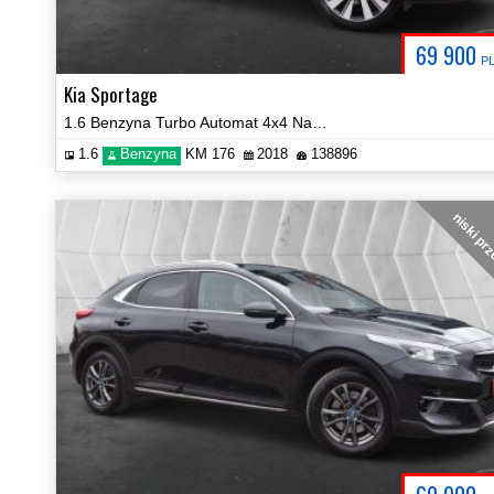
69 900
P
Kia Sportage
1.6 Benzyna Turbo Automat 4x4 Navi Kamera JBL Certyfikat Video!
1.6
Benzyna
KM 176
2018
138896
niski pr