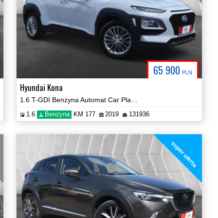
65 900
PLN
Hyundai Kona
1.6 T-GDI Benzyna Automat Car Play Navi Kamera Certyfikat!
1.6
Benzyna
KM 177
2019
131936
g
super oferta