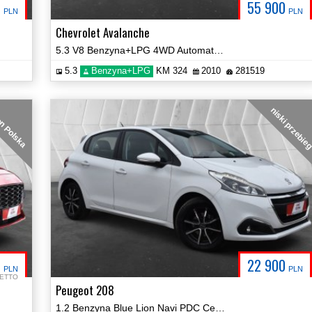
0
55 900
PLN
PLN
Chevrolet Avalanche
5.3 V8 Benzyna+LPG 4WD Automat Paka Certyfikat Prezentacja Video!
5.3
Benzyna+LPG
KM 324
2010
281519
niski przebie
n Polska
5
22 900
PLN
PLN
ETTO
Peugeot 208
1.2 Benzyna Blue Lion Navi PDC Certyfikat Prezentacja Video!