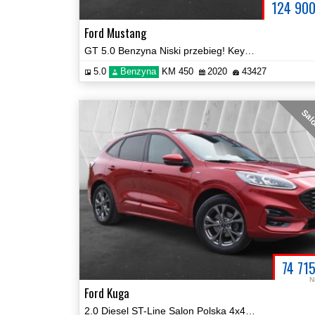
124 90
Ford Mustang
GT 5.0 Benzyna Niski przebieg! Keyless Android Prezentacja Video!
5.0
Benzyna
KM 450
2020
43427
Salo
74 71
N
Ford Kuga
2.0 Diesel ST-Line Salon Polska 4x4 Automat LED Car Play Video!