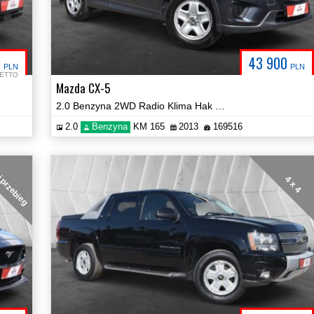
8
43 900
PLN
PLN
ETTO
Mazda CX-5
2.0 Benzyna 2WD Radio Klima Hak 2xPDC Certyfikat Prezentacja Video!
2.0
Benzyna
KM 165
2013
169516
i przebieg
4 x 4