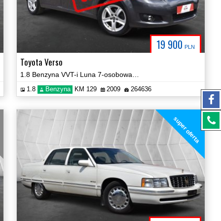
19 900
PLN
Toyota Verso
1.8 Benzyna VVT-i Luna 7-osobowa Automat Navi Certyfikat Video!
1.8
Benzyna
KM 129
2009
264636
super oferta