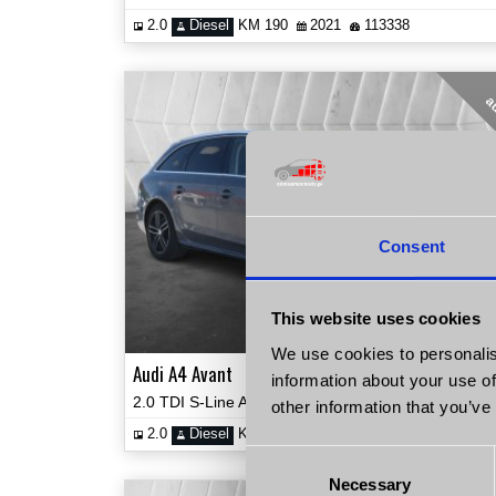
2.0
Diesel
KM 190
2021
113338
a
Consent
This website uses cookies
39 90
We use cookies to personalis
Audi A4 Avant
information about your use of
2.0 TDI S-Line Automat Multitronic Navi 2xPDC Prezentacja Video!
other information that you’ve
2.0
Diesel
KM 177
2014
199199
Consent
Necessary
Selection