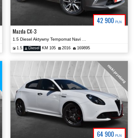
42 900
PLN
Mazda CX-3
1.5 Diesel Aktywny Tempomat Navi Kamera Certyfikat Prezentacja Video!
1.5
Diesel
KM 105
2016
169895
niski przebieg
64 900
PLN