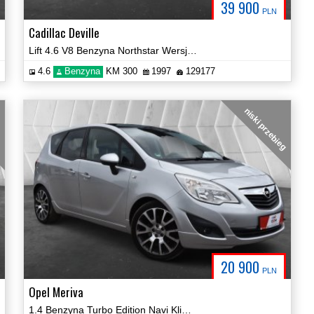
39 900
PLN
Cadillac Deville
Lift 4.6 V8 Benzyna Northstar Wersja Limitowana D'Elegance Video!
4.6
Benzyna
KM 300
1997
129177
g
niski przebieg
20 900
PLN
Opel Meriva
1.4 Benzyna Turbo Edition Navi Klima Certyfikat Prezentacja Video!