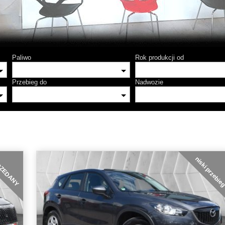
Paliwo
Rok produkcji od
Przebieg do
Nadwozie
niski przebie
ZEDANY