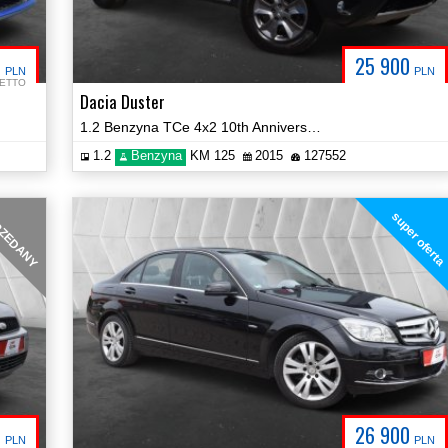
7
25 900
PLN
PLN
ETTO
Dacia Duster
1.2 Benzyna TCe 4x2 10th Anniversary Hak Certyfikat Prezentacja Video!
1.2
Benzyna
KM 125
2015
127552
ZEDANY
super oferta
0
26 900
PLN
PLN