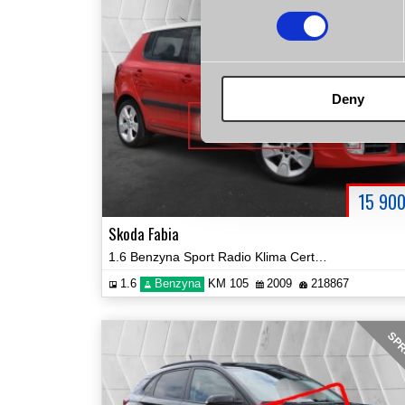
rez
Deny
15 90
Skoda Fabia
1.6 Benzyna Sport Radio Klima Certyfikat Prezentacja Video!
1.6
Benzyna
KM 105
2009
218867
SPR