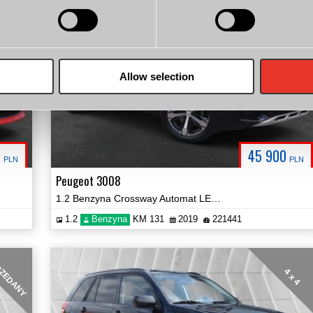
erwacja
automat
Allow selection
0
45 900
PLN
PLN
Peugeot 3008
1.2 Benzyna Crossway Automat LED Car Play Kamera 360 Certyfikat Video!
1.2
Benzyna
KM 131
2019
221441
ZEDANY
4 x 4