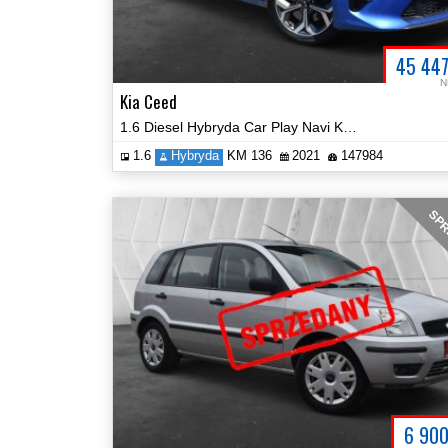
45 44
N
Kia Ceed
1.6 Diesel Hybryda Car Play Navi Kamera Certyfikat Prezentacja Video!
1.6
Hybryda
KM 136
2021
147984
SPR
6 90