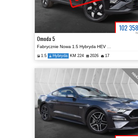
102 35
N
Omoda 5
Fabrycznie Nowa 1.5 Hybryda HEV Prestige Automat FULL OPCJA!
1.5
Hybryda
KM 224
2026
17
nisk