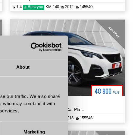
1.4
Benzyna
KM 140
2012
145540
automat
About
48 900
PLN
se our traffic. We also share
Peugeot 3008
ers who may combine it with
1.2 Benzyna Allure Automat Car Play Kamery 360 Certyfikat Video!
 services.
1.2
Benzyna
KM 131
2018
155546
Marketing