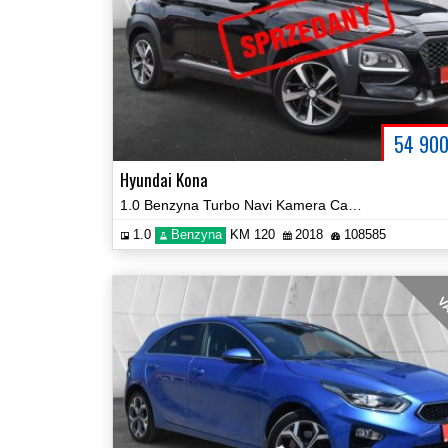
54 90
Hyundai Kona
1.0 Benzyna Turbo Navi Kamera Car Play Certyfikat Video!
1.0
Benzyna
KM 120
2018
108585
VA