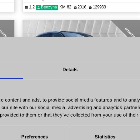
1.2
Benzyna
KM 82
2016
129933
utomat
automat
Details
0
55 900
PLN
PLN
e content and ads, to provide social media features and to analy
Audi Q5
 our site with our social media, advertising and analytics partn
2.0 TDI Quattro Automat S-Tronic Navi Kamera Prezentacja Video!
 provided to them or that they’ve collected from your use of their
2.0
Diesel
KM 190
2014
249557
Preferences
Statistics