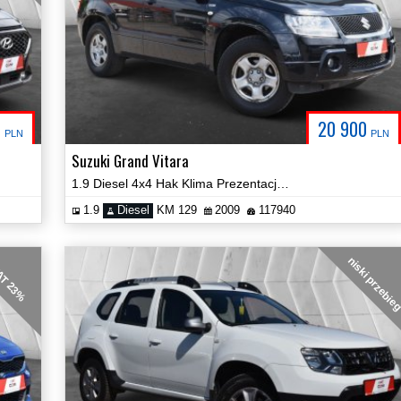
0
20 900
PLN
PLN
Suzuki Grand Vitara
1.9 Diesel 4x4 Hak Klima Prezentacja Video!
1.9
Diesel
KM 129
2009
117940
niski przebie
T 23%