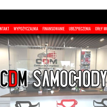
NTAKT
WYPOŻYCZALNIA
FINANSOWANIE
UBEZPIECZENIA
ORŁY M