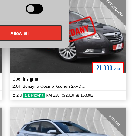
SPRZEDANY
Allow all
21 900
PLN
Opel Insignia
2.0T Benzyna Cosmo Ksenon 2xPDC Certyfikat Prezentacja Video!
2.0
Benzyna
KM 220
2010
163302
automat