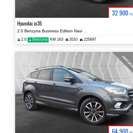
32 900
P
Hyundai ix35
2.0 Benzyna Business Edition Navi Hak Certyfikat Prezentacja Video!
2.0
Benzyna
KM 163
2010
225697
niski pr
64 900
P