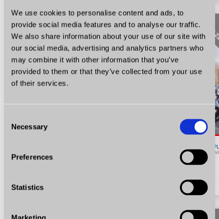
We use cookies to personalise content and ads, to
provide social media features and to analyse our traffic.
VAT 
We also share information about your use of our site with
our social media, advertising and analytics partners who
may combine it with other information that you’ve
provided to them or that they’ve collected from your use
of their services.
Consent
Necessary
Selection
89 900
P
FAKTURA V
Preferences
Nissan Navara
2.3 Diesel 4x4 Salon Polska! Pierwszy Właściciel Faktura VAT-23% Video
Statistics
2.3
Diesel
KM 190
2017
193589
Marketing