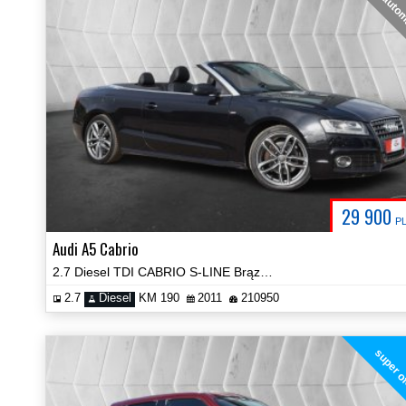
auto
29 900
P
Audi A5 Cabrio
2.7 Diesel TDI CABRIO S-LINE Brązowe Skóry!
2.7
Diesel
KM 190
2011
210950
super o