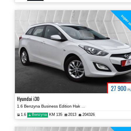
super o
27 900
P
Hyundai i30
1.6 Benzyna Business Edition Hak Certyfikat! Prezentacja Video!
1.6
Benzyna
KM 135
2013
204326