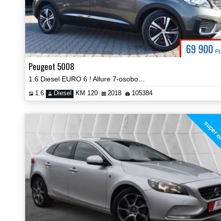
69 900
P
Peugeot 5008
1.6 Diesel EURO 6 ! Allure 7-osobowy Navi Kamera Prezentacja Video!
1.6
Diesel
KM 120
2018
105384
super o