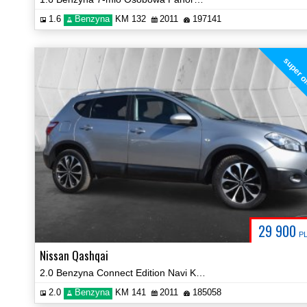
1.6
Benzyna
KM 132
2011
197141
super o
29 900
P
Nissan Qashqai
2.0 Benzyna Connect Edition Navi Kamera Panorama Certyfikat! Video!
2.0
Benzyna
KM 141
2011
185058