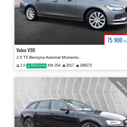
75 900
P
Volvo V90
2.0 T5 Benzyna Automat Momentum Kamera 360 Certyfikat! Video!
2.0
Benzyna
KM 254
2017
206573
niski pr