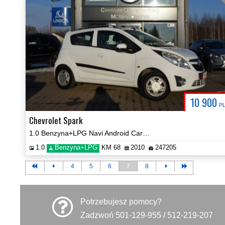
10 900
P
Chevrolet Spark
1.0 Benzyna+LPG Navi Android Car Play Prezentacja Video!
1.0
Benzyna+LPG
KM 68
2010
247205
4
5
6
7
8
Potrzebujesz pomocy?
Zadzwoń 501-129-955 / 512-219-207