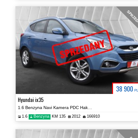
SPRZE
38 900
P
Hyundai ix35
1.6 Benzyna Navi Kamera PDC Hak Certyfikat!
1.6
Benzyna
KM 135
2012
166910