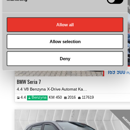
Salon P
Allow all
Allow selection
Deny
169 900
P
BMW Seria 7
4.4 V8 Benzyna X-Drive Automat Kamera 360 Serwis ASO Prezentacja Video
4.4
Benzyna
KM 450
2016
117619
auto