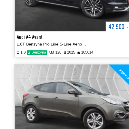
42 900
P
Audi A4 Avant
1.8T Benzyna Pro Line S-Line Xenon Isofix Certyfikat! Video!
1.8
Benzyna
KM 120
2015
185614
super o