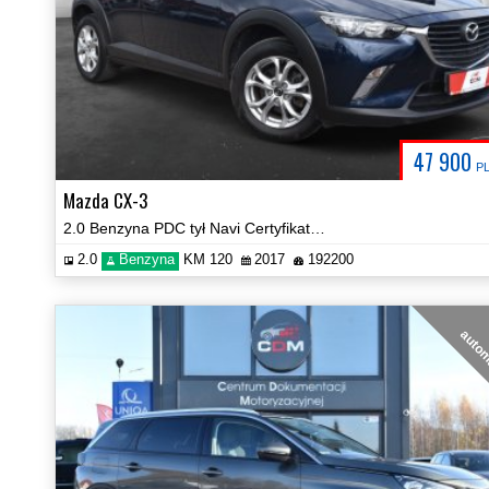
47 900
P
Mazda CX-3
2.0 Benzyna PDC tył Navi Certyfikat Przebiegu Prezentacja Video!
2.0
Benzyna
KM 120
2017
192200
auto