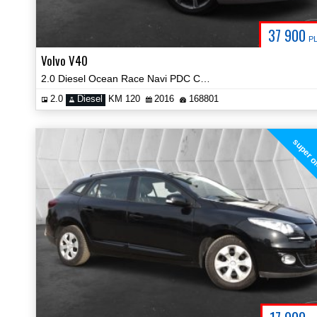
37 900
P
Volvo V40
2.0 Diesel Ocean Race Navi PDC Certyfikat Prezentacja Video!
2.0
Diesel
KM 120
2016
168801
super o