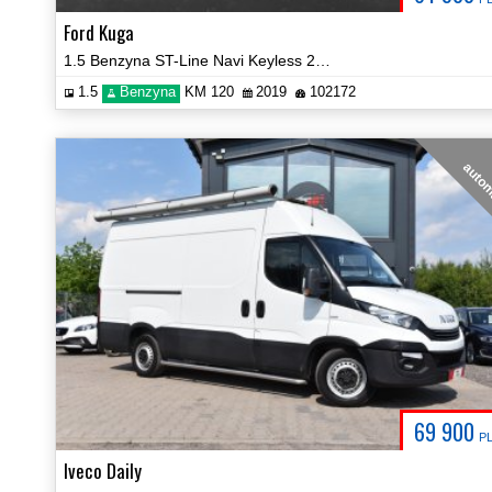
Ford Kuga
1.5 Benzyna ST-Line Navi Keyless 2xPDC Certyfikat! Video!
1.5
Benzyna
KM 120
2019
102172
auto
69 900
P
Iveco Daily