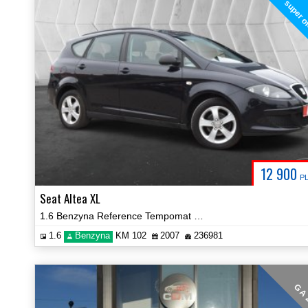
super o
12 900
P
Seat Altea XL
1.6 Benzyna Reference Tempomat Certyfikat! Prezentacja Video!
1.6
Benzyna
KM 102
2007
236981
G A