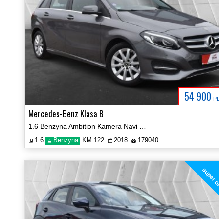
54 900
P
Mercedes-Benz Klasa B
1.6 Benzyna Ambition Kamera Navi Certyfikat Prezentacja Video!
1.6
Benzyna
KM 122
2018
179040
super o