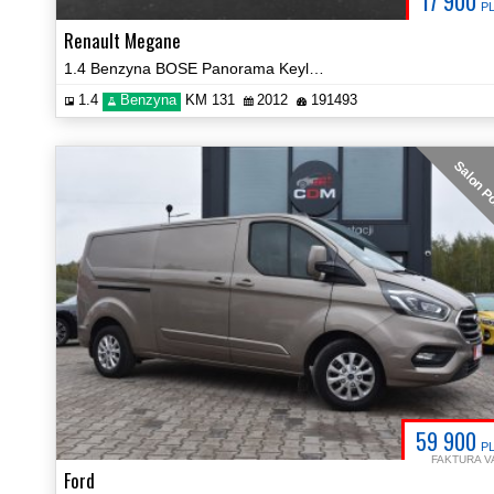
17 900
P
Renault Megane
1.4 Benzyna BOSE Panorama Keyless Prezentacja Video!
1.4
Benzyna
KM 131
2012
191493
Salon P
59 900
P
FAKTURA V
Ford