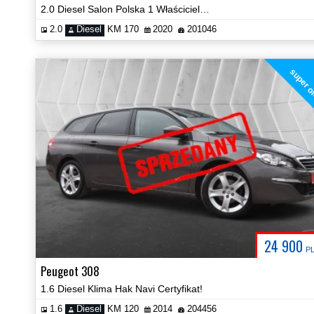
2.0 Diesel Salon Polska 1 Właściciel Full Led Kamera Video!
2.0
Diesel
KM 170
2020
201046
super o
24 900
P
Peugeot 308
1.6 Diesel Klima Hak Navi Certyfikat!
1.6
Diesel
KM 120
2014
204456