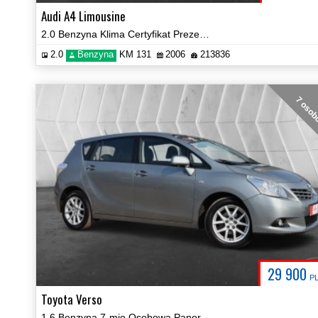
Audi A4 Limousine
2.0 Benzyna Klima Certyfikat Prezentacja Video!
2.0
Benzyna
KM 131
2006
213836
7 oso
29 900
P
Toyota Verso
1.6 Benzyna 7-mio Osobowa Panorama Navi Kamera Hak Certyfikat!