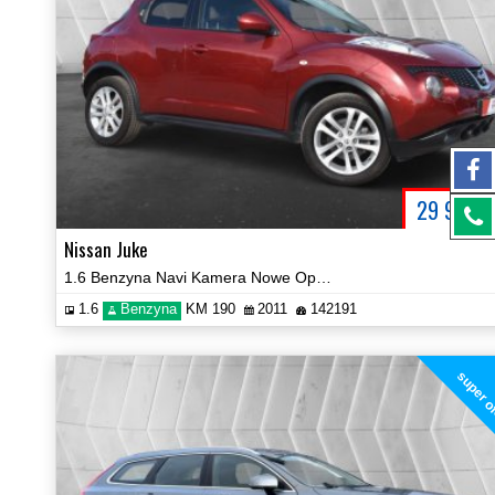
29 900
P
Nissan Juke
1.6 Benzyna Navi Kamera Nowe Opony! Certyfikat Prezentacja Video!
1.6
Benzyna
KM 190
2011
142191
super o