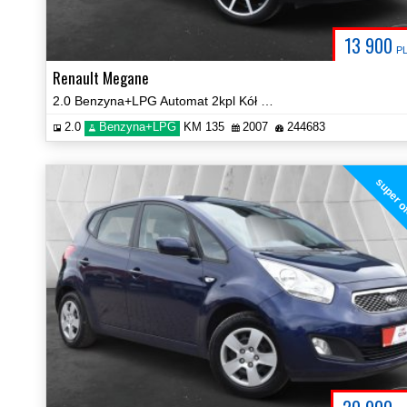
13 900
P
Renault Megane
2.0 Benzyna+LPG Automat 2kpl Kół Prezentacja Video!
2.0
Benzyna+LPG
KM 135
2007
244683
super o