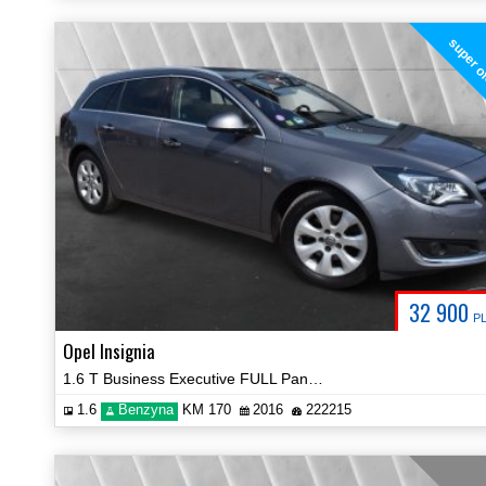
super o
32 900
P
Opel Insignia
1.6 T Business Executive FULL Panorama BOSE Certyfikat Zobacz!
1.6
Benzyna
KM 170
2016
222215