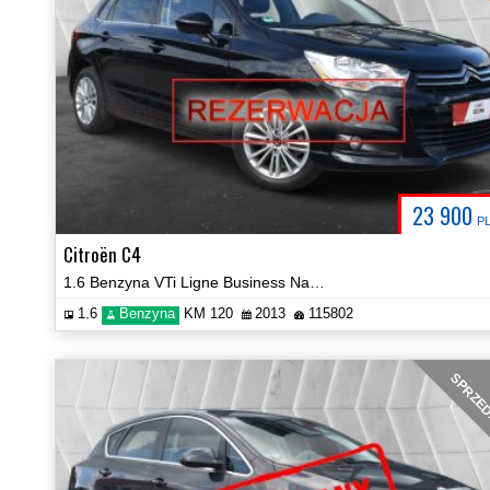
23 900
P
Citroën C4
1.6 Benzyna VTi Ligne Business Navi Hak Certyfikat Prezentacja Video!
1.6
Benzyna
KM 120
2013
115802
SPRZE