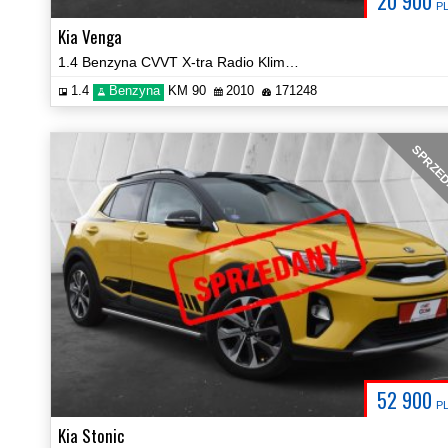
20 900
P
Kia Venga
1.4 Benzyna CVVT X-tra Radio Klima PDC Certyfikat Prezentacja Video!
1.4
Benzyna
KM 90
2010
171248
SPRZE
52 900
P
Kia Stonic