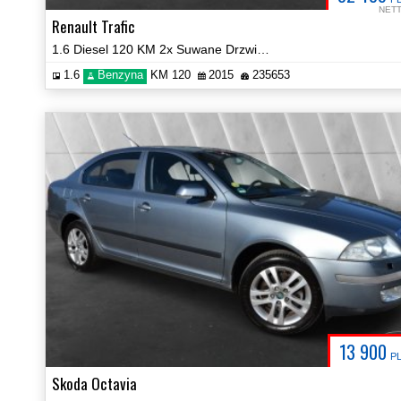
NET
Renault Trafic
1.6 Diesel 120 KM 2x Suwane Drzwi NAVI Certyfikat Energy
1.6
Benzyna
KM 120
2015
235653
13 900
P
Skoda Octavia