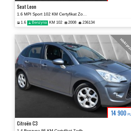
Seat Leon
1.6 MPI Sport 102 KM Certyfikat Zobacz!
1.6
Benzyna
KM 102
2008
236134
niski pr
14 900
P
Citroën C3
1.4 Benzyna 95 KM Certyfikat Zadbany Zobacz!