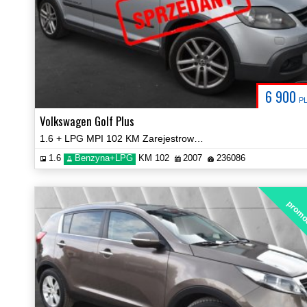
6 900
P
Volkswagen Golf Plus
1.6 + LPG MPI 102 KM Zarejestrowany Zobacz!
1.6
Benzyna+LPG
KM 102
2007
236086
promo