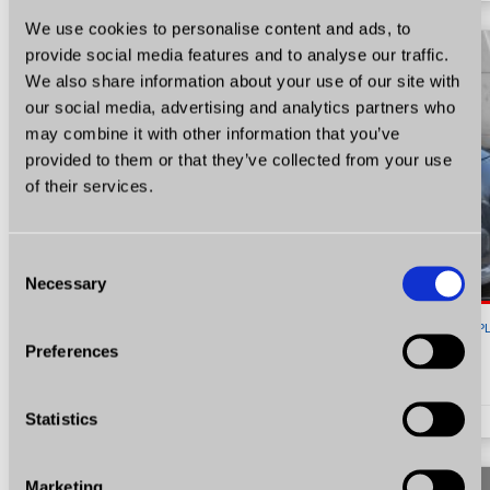
We use cookies to personalise content and ads, to
provide social media features and to analyse our traffic.
We also share information about your use of our site with
our social media, advertising and analytics partners who
may combine it with other information that you’ve
provided to them or that they’ve collected from your use
of their services.
Consent
Necessary
Selection
19 900
P
Preferences
Peugeot 3008
1.6 156 KM Pełen Automat Certyfikat Zobacz!
Statistics
1.6
Benzyna
KM 156
2010
148505
Marketing