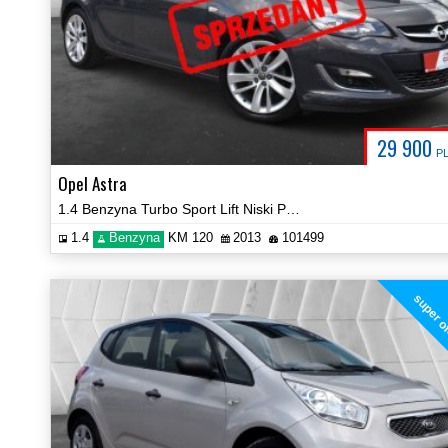
29 900
P
Opel Astra
1.4 Benzyna Turbo Sport Lift Niski Przebieg Certyfikat Video!
1.4
Benzyna
KM 120
2013
101499
super o