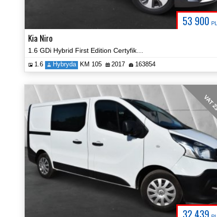
53 900
P
Kia Niro
1.6 GDi Hybrid First Edition Certyfikat Zobacz!
1.6
Hybryda
KM 105
2017
163854
VAT 
32 439
P