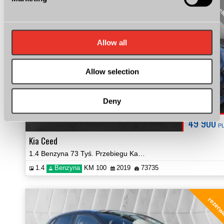
pere
Allow all
Allow selection
Deny
49 900
P
Kia Ceed
1.4 Benzyna 73 Tyś. Przebiegu Kamera NAVI Zobacz!
1.4
Benzyna
KM 100
2019
73735
rezerw