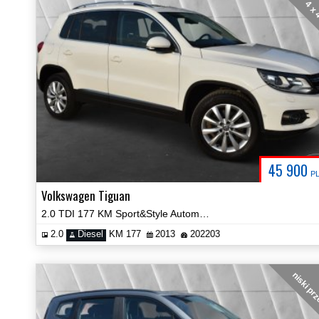
4 x
45 900
P
Volkswagen Tiguan
2.0 TDI 177 KM Sport&Style Automat 4Motion Panorama Zobacz!
2.0
Diesel
KM 177
2013
202203
niski pr