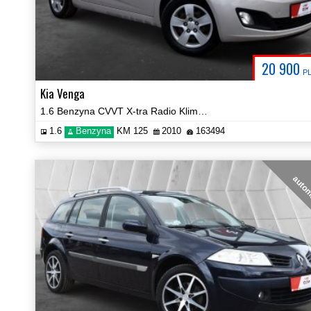
20 900
P
Kia Venga
1.6 Benzyna CVVT X-tra Radio Klima Grzane Fotele Certyfikat Video!
1.6
Benzyna
KM 125
2010
163494
auto