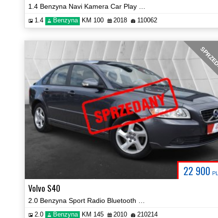
1.4 Benzyna Navi Kamera Car Play Hak Certyfikat Prezentacja Video!
1.4
Benzyna
KM 100
2018
110062
SPRZE
22 900
P
Volvo S40
2.0 Benzyna Sport Radio Bluetooth Hak Klima Certyfikat Video!
2.0
Benzyna
KM 145
2010
210214