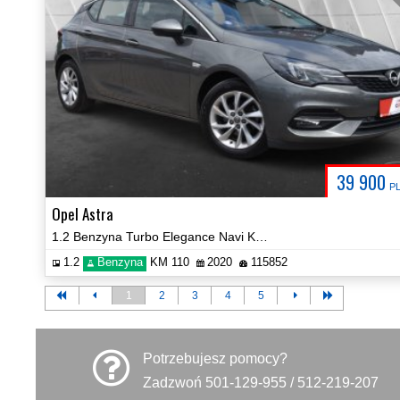
39 900
P
Opel Astra
1.2 Benzyna Turbo Elegance Navi Kamera 2xPDC Certyfikat Video!
1.2
Benzyna
KM 110
2020
115852
1
2
3
4
5
Potrzebujesz pomocy?
Zadzwoń 501-129-955 / 512-219-207