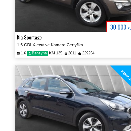
30 900
P
Kia Sportage
1.6 GDI X-ecutive Kamera Certyfikat Zobacz!
1.6
Benzyna
KM 135
2011
229254
super o