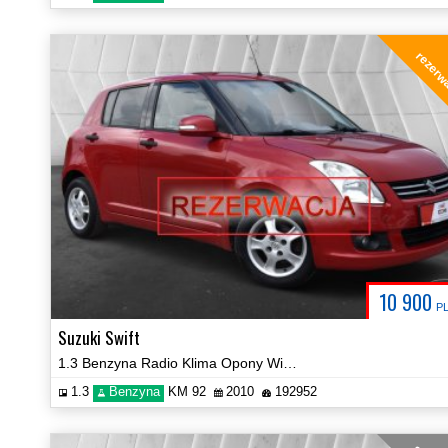
rezerw
10 900
P
Suzuki Swift
1.3 Benzyna Radio Klima Opony Wielosezonowe Prezentacja Video!
1.3
Benzyna
KM 92
2010
192952