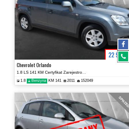
22 900
P
Chevrolet Orlando
1.8 LS 141 KM Certyfikat Zarejestrowany!
1.8
Benzyna
KM 141
2011
152049
SPRZE