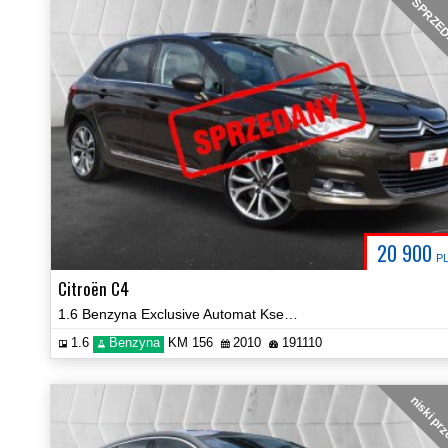
SPRZE
20 900
P
Citroën C4
1.6 Benzyna Exclusive Automat Ksenony Navi Panorama Certyfikat Video!
1.6
Benzyna
KM 156
2010
191110
niski pr