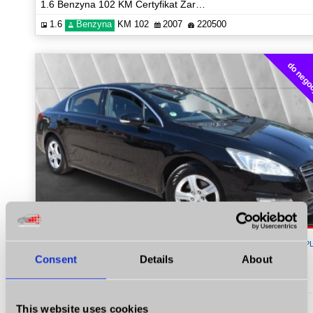
1.6 Benzyna 102 KM Certyfikat Zarejestrowana Zobacz!
1.6
Benzyna
KM 102
2007
220500
do negoc
14 900
P
Consent
Details
About
Peugeot 508
1.6 156 KM Zarejestrowany Certyfikat Zobacz!
1.6
Benzyna
KM 156
2011
199865
This website uses cookies