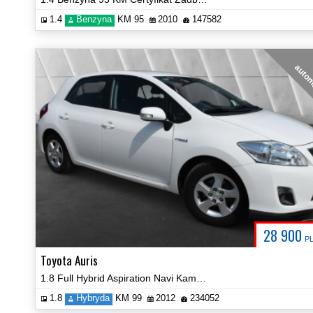
1.4
Benzyna
KM 95
2010
147582
auto
28 900
P
Toyota Auris
1.8 Full Hybrid Aspiration Navi Kamera Cerfyfikat Zobacz!
1.8
Hybryda
KM 99
2012
234052