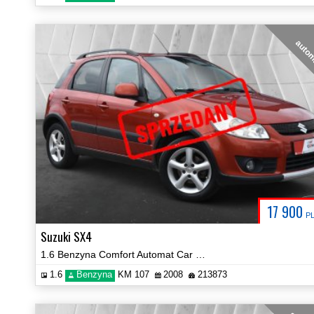
auto
17 900
P
Suzuki SX4
1.6 Benzyna Comfort Automat Car Play Hak Certyfikat Video!
1.6
Benzyna
KM 107
2008
213873