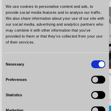
We use cookies to personalise content and ads, to
provide social media features and to analyse our traffic.
H D
We also share information about your use of our site with
our social media, advertising and analytics partners who
may combine it with other information that you’ve
provided to them or that they’ve collected from your use
of their services.
Consent
Necessary
Selection
28 900
P
Preferences
Citroën C4 Cactus
1.6 Diesel BlueHDi Business Plus Navi Kamera Certyfikat Video!
Statistics
1.6
Diesel
KM 99
2015
216361
Marketing