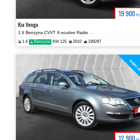
19 900
P
Kia Venga
1.6 Benzyna CVVT X-ecutive Radio Klima PDC Certyfikat Video!
1.6
Benzyna
KM 125
2010
199287
super o
12 900
P