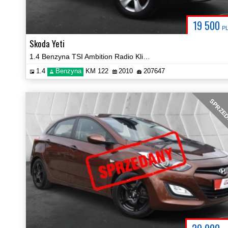
19 500
P
Skoda Yeti
1.4 Benzyna TSI Ambition Radio Klima Hak Certyfikat Prezentacja Video!
1.4
Benzyna
KM 122
2010
207647
SPRZE