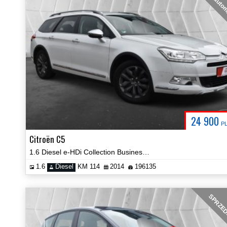
auto
24 900
P
Citroën C5
1.6 Diesel e-HDi Collection Business Automat Hak Certyfikat Video!
1.6
Diesel
KM 114
2014
196135
SPRZE