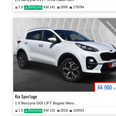
2.0
Benzyna
KM 141
2008
179794
niski pr
64 900
P
Kia Sportage
1.6 Benzyna GDI LIFT Bogata Wersja Navi Kamera Certyfikat Video!
1.6
Benzyna
KM 132
2019
154553