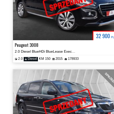
32 900
P
Peugeot 3008
2.0 Diesel BlueHDi BlueLease Executive Navi Kamera Certyfikat Video!
2.0
Diesel
KM 150
2015
178933
SPRZE