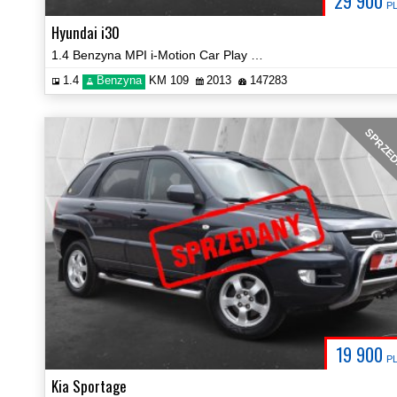
29 900
P
Hyundai i30
1.4 Benzyna MPI i-Motion Car Play Klima Tempomat Certyfikat Video!
1.4
Benzyna
KM 109
2013
147283
SPRZE
19 900
P
Kia Sportage