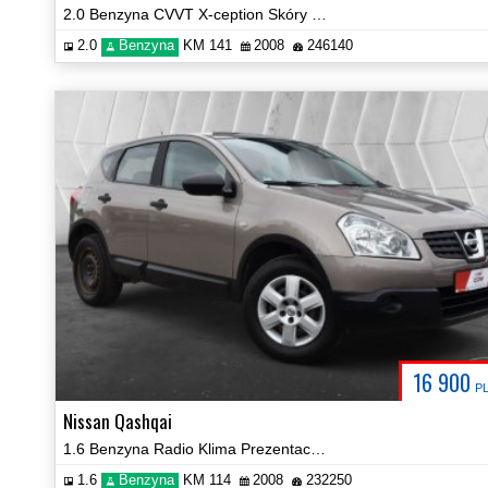
2.0 Benzyna CVVT X-ception Skóry Radio Klima Certyfikat!
2.0
Benzyna
KM 141
2008
246140
16 900
P
Nissan Qashqai
1.6 Benzyna Radio Klima Prezentacja Video!
1.6
Benzyna
KM 114
2008
232250