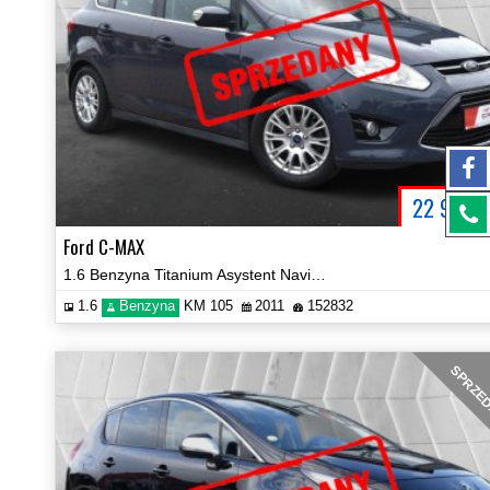
22 900
P
Ford C-MAX
1.6 Benzyna Titanium Asystent Navi Parktronic Certyfikat Video!
1.6
Benzyna
KM 105
2011
152832
SPRZE