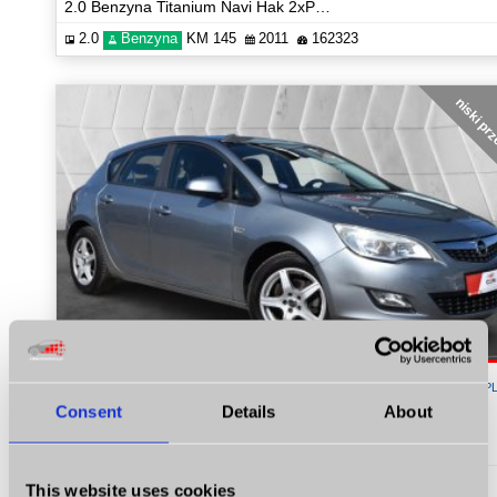
2.0 Benzyna Titanium Navi Hak 2xPDC Certyfikat Prezentacja Video!
2.0
Benzyna
KM 145
2011
162323
niski pr
20 900
P
Consent
Details
About
Opel Astra
1.4 Benzyna Turbo Edition Niski Przebieg Navi Klima Certyfikat Video!
1.4
Benzyna
KM 120
2012
165172
This website uses cookies