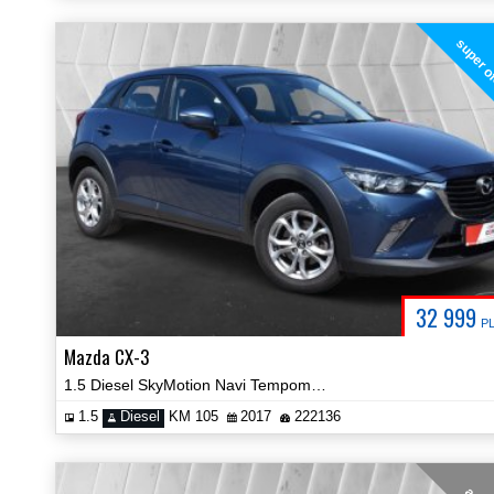
super o
32 999
P
Mazda CX-3
1.5 Diesel SkyMotion Navi Tempomat 2kpl kół Prezentacja Video!
1.5
Diesel
KM 105
2017
222136