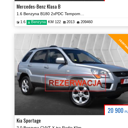
Mercedes-Benz Klasa B
1.6 Benzyna B180 2xPDC Tempomat Certyfikat Prezentacja Video!
1.6
Benzyna
KM 122
2013
209460
rezerw
20 900
P
Kia Sportage
2.0 Benzyna CVVT X-tra Radio Klima Tempomat Certyfikat Video!