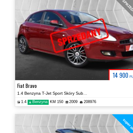
SPRZE
14 900
P
Fiat Bravo
1.4 Benzyna T-Jet Sport Skóry Subwoofer Klima Certyfikat Video!
1.4
Benzyna
KM 150
2009
208976
super o