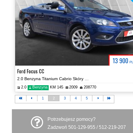
13 900
P
Ford Focus CC
2.0 Benzyna Titanium Cabrio Skóry Navi Serwisowany Certyfikat Video!
2.0
Benzyna
KM 145
2009
208770
1
2
3
4
5
Potrzebujesz pomocy?
Zadzwoń 501-129-955 / 512-219-207