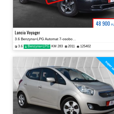
48 900
P
Lancia Voyager
3.6 Benzyna+LPG Automat 7-osobowy Serwisowany Navi Kamera Video!
3.6
Benzyna+LPG
KM 283
2011
125402
super o