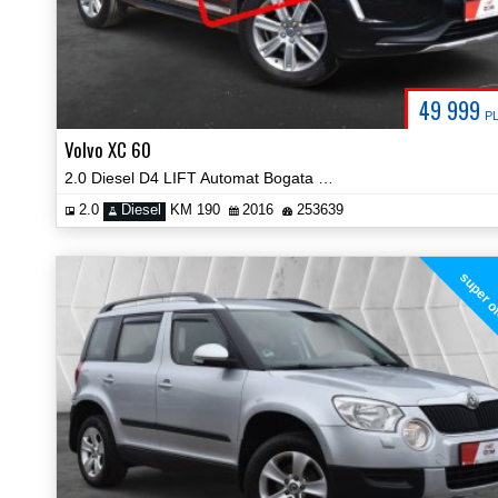
49 999
P
Volvo XC 60
2.0 Diesel D4 LIFT Automat Bogata Wersja Navi Prezentacja Video!
2.0
Diesel
KM 190
2016
253639
super o