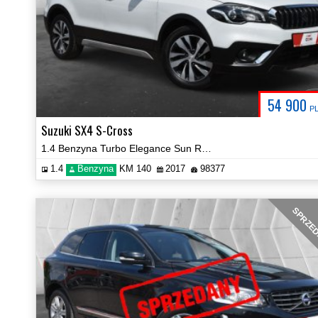
54 900
P
Suzuki SX4 S-Cross
1.4 Benzyna Turbo Elegance Sun Radar Navi Kamera Certyfikat Video!
1.4
Benzyna
KM 140
2017
98377
SPRZE