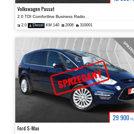
Volkswagen Passat
2.0 TDI Comfortline Business Radio Hak Certyfikat Prezentacja Video!
2.0
Diesel
KM 140
2008
310001
SPRZE
29 900
P
Ford S-Max