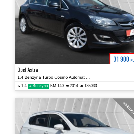
31 900
P
Opel Astra
1.4 Benzyna Turbo Cosmo Automat Navi Kamera Certyfikat Video!
1.4
Benzyna
KM 140
2014
135033
niski pr