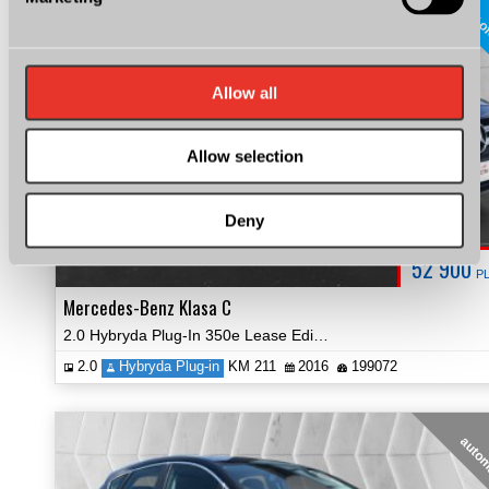
super o
Allow all
Allow selection
Deny
52 900
P
Mercedes-Benz Klasa C
2.0 Hybryda Plug-In 350e Lease Edition Navi Kamera Certyfikat Video!
2.0
Hybryda Plug-in
KM 211
2016
199072
auto