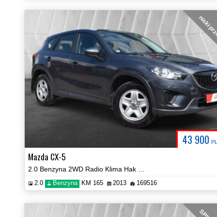
niski pr
43 900
P
Mazda CX-5
2.0 Benzyna 2WD Radio Klima Hak 2xPDC Certyfikat Prezentacja Video!
2.0
Benzyna
KM 165
2013
169516