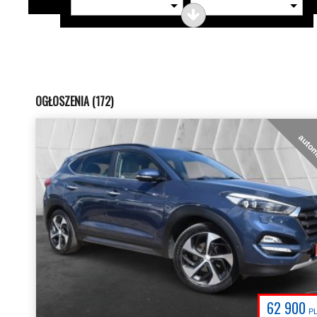
OGŁOSZENIA (172)
auto
62 900
P