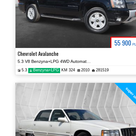
55 900
P
Chevrolet Avalanche
5.3 V8 Benzyna+LPG 4WD Automat Paka Certyfikat Prezentacja Video!
5.3
Benzyna+LPG
KM 324
2010
281519
super o