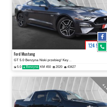
124 900
P
Ford Mustang
GT 5.0 Benzyna Niski przebieg! Keyless Android Prezentacja Video!
5.0
Benzyna
KM 450
2020
43427
4 x