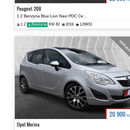
Peugeot 208
1.2 Benzyna Blue Lion Navi PDC Certyfikat Prezentacja Video!
1.2
Benzyna
KM 82
2016
129933
niski pr
20 900
P
Opel Meriva