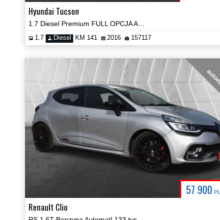
Hyundai Tucson
1.7 Diesel Premium FULL OPCJA Automat Certyfikat Video!
1.7
Diesel
KM 141
2016
157117
auto
57 900
P
Renault Clio
RS 1.6T Benzyna Automat! 133 tys km Przebiegu! Prezentacja Video!