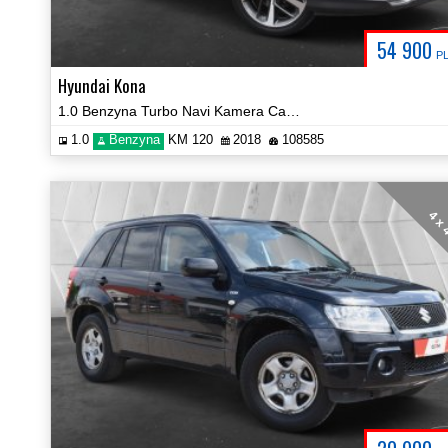
54 900
P
Hyundai Kona
1.0 Benzyna Turbo Navi Kamera Car Play Certyfikat Video!
1.0
Benzyna
KM 120
2018
108585
4 x