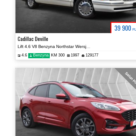
39 900
P
Cadillac Deville
Lift 4.6 V8 Benzyna Northstar Wersja Limitowana D'Elegance Video!
4.6
Benzyna
KM 300
1997
129177
Salon P