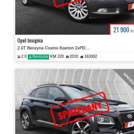
21 900
P
Opel Insignia
2.0T Benzyna Cosmo Ksenon 2xPDC Certyfikat Prezentacja Video!
2.0
Benzyna
KM 220
2010
163302
SPRZE