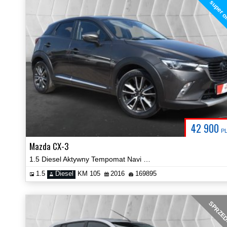
super o
42 900
P
Mazda CX-3
1.5 Diesel Aktywny Tempomat Navi Kamera Certyfikat Prezentacja Video!
1.5
Diesel
KM 105
2016
169895
SPRZE