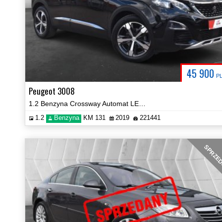
45 900
P
Peugeot 3008
1.2 Benzyna Crossway Automat LED Car Play Kamera 360 Certyfikat Video!
1.2
Benzyna
KM 131
2019
221441
SPRZE