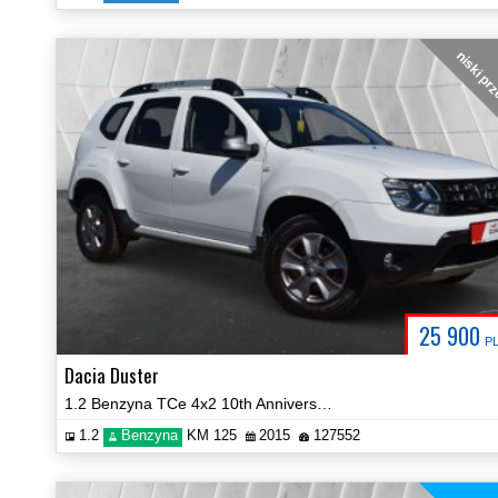
niski pr
25 900
P
Dacia Duster
1.2 Benzyna TCe 4x2 10th Anniversary Hak Certyfikat Prezentacja Video!
1.2
Benzyna
KM 125
2015
127552