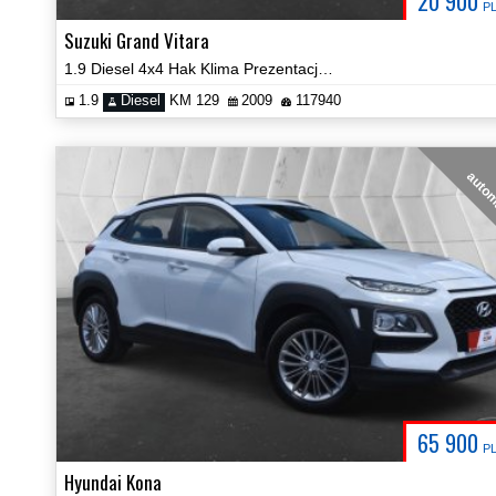
20 900
P
Suzuki Grand Vitara
1.9 Diesel 4x4 Hak Klima Prezentacja Video!
1.9
Diesel
KM 129
2009
117940
auto
65 900
P
Hyundai Kona