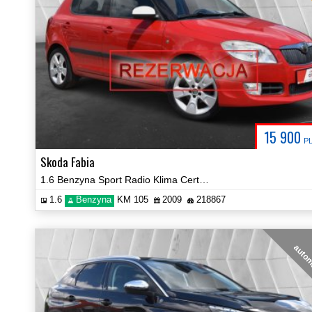
15 900
P
Skoda Fabia
1.6 Benzyna Sport Radio Klima Certyfikat Prezentacja Video!
1.6
Benzyna
KM 105
2009
218867
auto