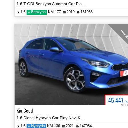
1.6 T-GDI Benzyna Automat Car Play Navi Kamera Certyfikat!
1.6
Benzyna
KM 177
2019
131936
VAT 
45 447
P
NET
Kia Ceed
1.6 Diesel Hybryda Car Play Navi Kamera Certyfikat Prezentacja Video!
1.6
Hybryda
KM 136
2021
147984