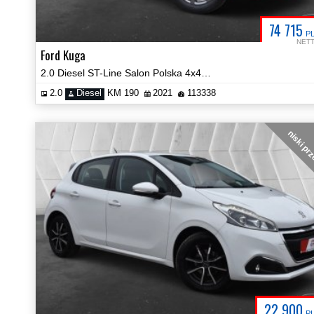
74 715
P
NET
Ford Kuga
2.0 Diesel ST-Line Salon Polska 4x4 Automat LED Car Play Video!
2.0
Diesel
KM 190
2021
113338
niski pr
22 900
P