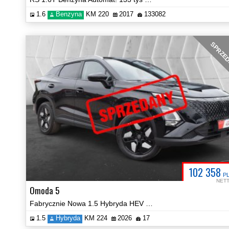
1.6
Benzyna
KM 220
2017
133082
SPRZE
102 358
P
NET
Omoda 5
Fabrycznie Nowa 1.5 Hybryda HEV Prestige Automat FULL OPCJA!
1.5
Hybryda
KM 224
2026
17