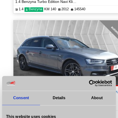
1.4 Benzyna Turbo Edition Navi Klima Certyfikat Prezentacja Video!
1.4
Benzyna
KM 140
2012
145540
auto
39 900
P
Consent
Details
About
Audi A4 Avant
2.0 TDI S-Line Automat Multitronic Navi 2xPDC Prezentacja Video!
2.0
Diesel
KM 177
2014
199199
This website uses cookies