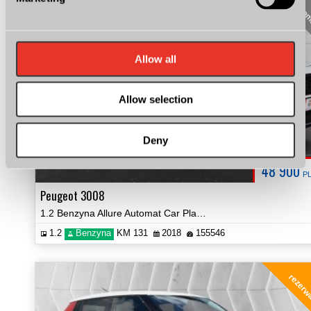
auto
Allow all
Allow selection
Deny
48 900
P
Peugeot 3008
1.2 Benzyna Allure Automat Car Play Kamery 360 Certyfikat Video!
1.2
Benzyna
KM 131
2018
155546
rezerw