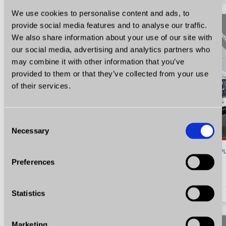
We use cookies to personalise content and ads, to
provide social media features and to analyse our traffic.
auto
We also share information about your use of our site with
our social media, advertising and analytics partners who
may combine it with other information that you’ve
provided to them or that they’ve collected from your use
of their services.
Consent
Necessary
Selection
55 900
P
Preferences
Audi Q5
2.0 TDI Quattro Automat S-Tronic Navi Kamera Prezentacja Video!
Statistics
2.0
Diesel
KM 190
2014
249557
Marketing