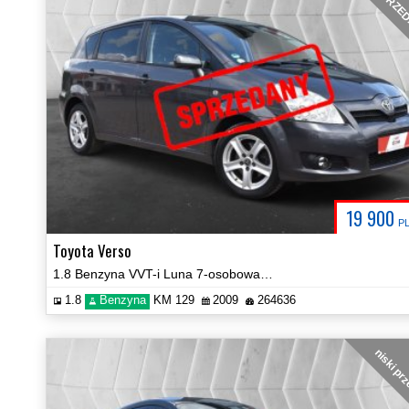
SPRZE
19 900
P
Toyota Verso
1.8 Benzyna VVT-i Luna 7-osobowa Automat Navi Certyfikat Video!
1.8
Benzyna
KM 129
2009
264636
niski pr