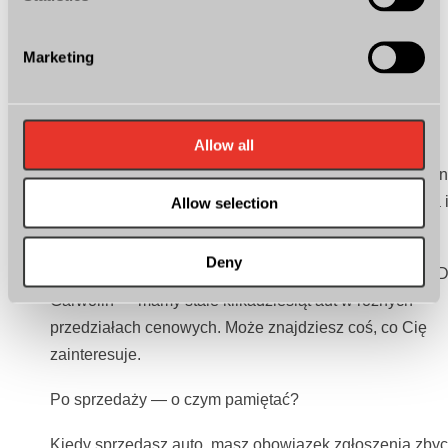
przeglądy rejestracyjne
Marketing
Zamiana auta — sprzedaż i zakup w jednym miejscu
Jeśli sprzedajesz stare auto i od razu szukasz nowego,
Allow all
warto rozważyć zamianę (trade-in) w jednym miejscu.
Oddajesz swoje auto, dopłacasz różnicę i wyjeżdżasz i
— bez dwóch osobnych transakcji, bez szukania kupca 
Allow selection
bez okresu, w którym jesteś bez auta.
Deny
Sprawdź aktualną ofertę samochodów używanych w C
Garwolin — mamy stale kilkadziesiąt aut w różnych
przedziałach cenowych. Może znajdziesz coś, co Cię
zainteresuje.
Po sprzedaży — o czym pamiętać?
Kiedy sprzedasz auto, masz obowiązek zgłoszenia zbyc