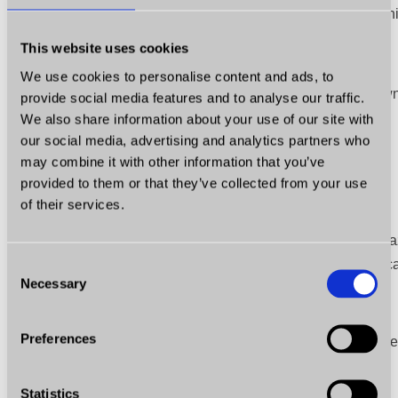
cena za wygodę, szybkość i brak ryzyka po Twojej stroni
This website uses cookies
Co przygotować przed wizytą?
We use cookies to personalise content and ads, to
Żeby wycena i ewentualna transakcja przebiegły sprawn
provide social media features and to analyse our traffic.
zabierz ze sobą:
We also share information about your use of our site with
our social media, advertising and analytics partners who
dowód rejestracyjny (obie części, jeśli masz
may combine it with other information that you’ve
starszy typ)
provided to them or that they’ve collected from your use
of their services.
kartę pojazdu (jeśli była wydana)
ważną polisę OC — pamiętaj, że przy sprzeda
Twoje OC przechodzi na kupującego do końc
Consent
Necessary
Selection
okresu, za który zapłaciłeś; możesz potem
wnioskować o zwrot składki
Preferences
oba komplety kluczyków (brak jednego realnie
obniża wycenę)
Statistics
dokumenty serwisowe, faktury za naprawy,