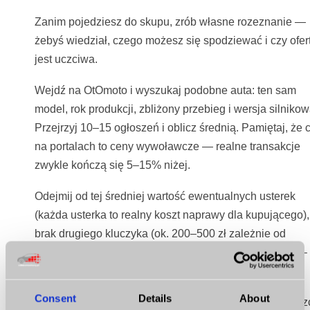
Zanim pojedziesz do skupu, zrób własne rozeznanie —
żebyś wiedział, czego możesz się spodziewać i czy ofer
jest uczciwa.
Wejdź na OtOmoto i wyszukaj podobne auta: ten sam
model, rok produkcji, zbliżony przebieg i wersja silnikow
Przejrzyj 10–15 ogłoszeń i oblicz średnią. Pamiętaj, że 
na portalach to ceny wywoławcze — realne transakcje
zwykle kończą się 5–15% niżej.
Odejmij od tej średniej wartość ewentualnych usterek
(każda usterka to realny koszt naprawy dla kupującego),
brak drugiego kluczyka (ok. 200–500 zł zależnie od
modelu), brak książki serwisowej (obniża wartość o 10–
20%).
Consent
Details
About
Skup zawsze zapłaci mniej niż rynek prywatny — to ucz