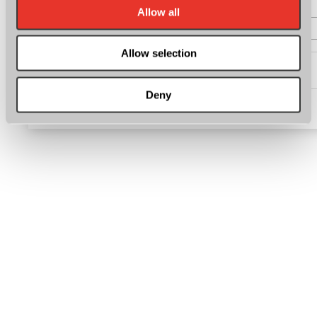
Allow all
* W celu weryfikacji przepisz 4 cyfrowy kod captcha
1
6
7
2
Allow selection
* Zgoda na
administrowanie danych osobowych
Deny
Wyślij