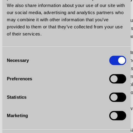
We also share information about your use of our site with
our social media, advertising and analytics partners who
may combine it with other information that you’ve
Podmioty trzecie takie jak sieci reklamowe i dostawcy 
provided to them or that they’ve collected from your use
zewnętrznych, zajmujący się np. analizą ruchu w si
of their services.
mogą wykorzystywać cookies, sygnalizatory 
narzędzia software development kits (SDKs) lub 
pokrewne technologie do zbierania informacji na t
Consent
Necessary
Twojej wizyty w Serwisie. Informacje są wykorzystywan
Selection
tego, aby dostarczyć Ci odpowiedniejsze reklamy w na
Serwisie lub w innych miejscach w Internecie. Nie 
Preferences
kontroli nad korzystaniem przez podmioty trzecie z coo
które są zarządzane zgodnie z polityką prywatności/co
Statistics
tych podmiotów trzecich. Poniżej przedstawiamy l
podmiotów trzecich, którym umożliwiamy zapisyw
Marketing
“cookies” lub innych technologii na Twoim urządzeniu.
Dostawcy usług analitycznych: W celu leps