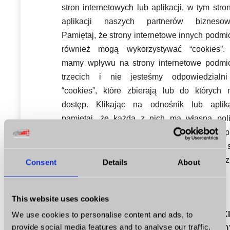
stron internetowych lub aplikacji, w tym stro
aplikacji naszych partnerów biznesow
Pamiętaj, że strony internetowe innych podm
również mogą wykorzystywać “cookies”.
mamy wpływu na strony internetowe podmi
trzecich i nie jesteśmy odpowiedzialn
“cookies”, które zbierają lub do których 
dostęp. Klikając na odnośnik lub aplika
pamiętaj, że każda z nich ma własną poli
“cookies”. Z tego powodu prosimy, abyś p
rozpoczęciem korzystania z innych s
internetowych lub aplikacji zapoznał się z
Consent
Details
About
politykami “cookies”.
This website uses cookies
4. CZY W NASZYM SERWISIE MAMY “COOKI
We use cookies to personalise content and ads, to
provide social media features and to analyse our traffic.
PODMIOTÓW TRZECICH LUB WTYCZKI (PLUG-INS)