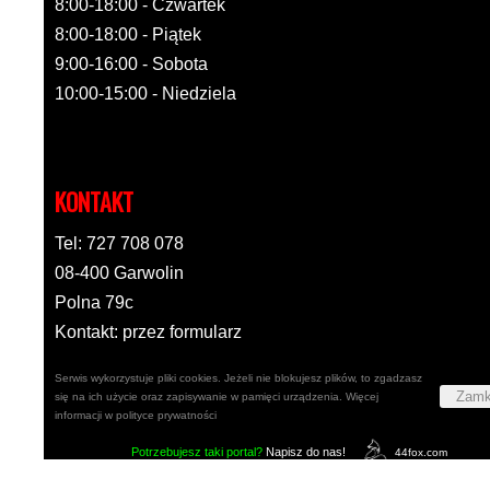
8:00-18:00 - Czwartek
8:00-18:00 - Piątek
9:00-16:00 - Sobota
10:00-15:00 - Niedziela
KONTAKT
Tel: 727 708 078
08-400 Garwolin
Polna 79c
Kontakt: przez formularz
Serwis wykorzystuje pliki cookies. Jeżeli nie blokujesz plików, to zgadzasz
Zamk
się na ich użycie oraz zapisywanie w pamięci urządzenia. Więcej
informacji w
polityce prywatności
Potrzebujesz taki portal?
Napisz do nas!
44fox.com