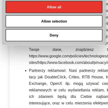
zrozumienia tego jak działa nasz Ser
Allow all
współpracujemy z różnymi dostawcami u
analitycznych. Umożliwiamy dostawcom u
Allow selection
analitycznych takim jak Google i Face
Analytics wykorzystywanie cookies, SDKs i i
Deny
pokrewnych technologii. Więcej informacj
temat tego, jak Google i Facebook wykorzys
Twoje dane, znajdziesz tut
https://www.google.com/policies/technologies/
sites/https://www.facebook.com/about/privacy
Partnerzy reklamowi: Nasi partnerzy rekla
tacy jak DoubleClick, Criteo, RTB House, I
Exchange, OpenX itp. mogą używać coo
reklamowych w celu wyświetlania reklam, k
ich zdaniem będą dla Ciebie najbard
interesujące, oraz w celu mierzenia efektyw