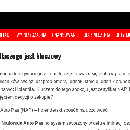
NTAKT
WYPOŻYCZALNIA
FINANSOWANIE
UBEZPIECZENIA
ORŁY M
dlaczego jest kluczowy
ochodu używanego z importu często wiąże się z obawą o aute
 liczników” wciąż jest problemem, jednak istnieje jeden kierun
ństwo: Holandia. Kluczem do tego spokoju jest certyfikat NAP
jęciem decyzji o zakupie?
 Auto Pas (NAP) – holenderski sposób na uczciwość
i
Nationale Auto Pas
, to system stworzony w celu eliminacji o