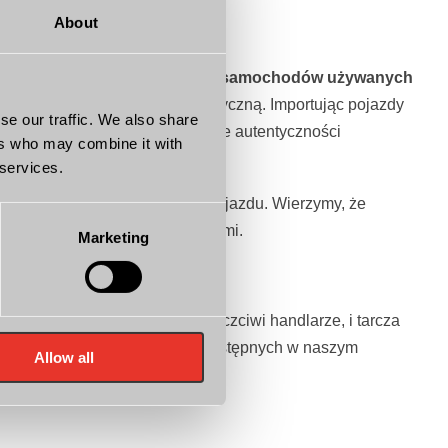
About
aufania. Dlatego nasza
oferta samochodów używanych
dają pełną dokumentację historyczną. Importując pojazdy
se our traffic. We also share
dy klient otrzymał potwierdzenie autentyczności
ers who may combine it with
 services.
 potwierdzają stan faktyczny pojazdu. Wierzymy, że
ługofalowych relacji z kierowcami.
Marketing
ariera, której nie oszukają nieuczciwi handlarze, i tarcza
u, zacznij od sprawdzenia aut dostępnych w naszym
Allow all