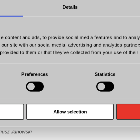
Details
ny import w CDM Samochody
ochody doskonale wiemy, że transparentność to fundament z
ę na starannie wyselekcjonowanych egzemplarzach, które posia
e content and ads, to provide social media features and to analy
 rynku holenderskiego, kładziemy ogromny nacisk na to, aby każ
 our site with our social media, advertising and analytics partn
.
 provided to them or that they’ve collected from your use of their
uto u nas, nie musisz zgadywać – otrzymujesz dokumenty, które
odejście do historii serwisowej to jedyna droga do budowania d
Preferences
Statistics
wanie
 NAP to najsilniejszy argument za zakupem auta z Holandii. To b
dla Twojego portfela. Jeśli szukasz pewnego środka transport
Allow selection
gdzie historia każdego egzemplarza jest jawna i weryfikowalna.
riusz Janowski