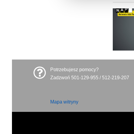
Potrzebujesz pomocy?
Zadzwoń 501-129-955 / 512-219-207
Mapa witryny