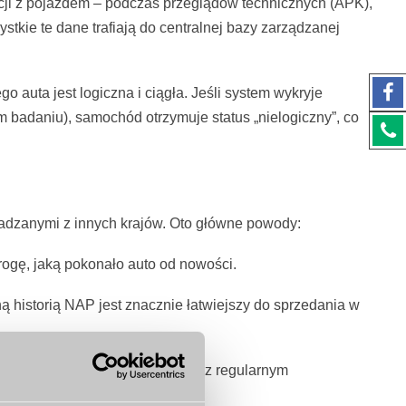
rakcji z pojazdem – podczas przeglądów technicznych (APK),
stkie te dane trafiają do centralnej bazy zarządzanej
o auta jest logiczna i ciągła. Jeśli system wykryje
m badaniu), samochód otrzymuje status „nielogiczny”, co
adzanymi z innych krajów. Oto główne powody:
gę, jaką pokonało auto od nowości.
istorią NAP jest znacznie łatwiejszy do sprzedania w
iegu zazwyczaj idzie w parze z regularnym
.