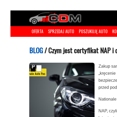
OFERTA
SPRZEDAJ AUTO
POSZUKUJĘ AUTO
KO
BLOG
/
Czym jest certyfikat NAP i 
Zakup sam
„kręcenie
bezpiecze
przed pod
Nationale
NAP, czyl