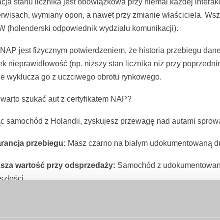
tracja stanu licznika jest obowiązkowa przy niemal każdej inte
erwisach, wymiany opon, a nawet przy zmianie właściciela. Wszy
 (holenderski odpowiednik wydziału komunikacji).
 NAP jest fizycznym potwierdzeniem, że historia przebiegu daneg
ek nieprawidłowość (np. niższy stan licznika niż przy poprzedni
ie wyklucza go z uczciwego obrotu rynkowego.
warto szukać aut z certyfikatem NAP?
c samochód z Holandii, zyskujesz przewagę nad autami sprow
rancja przebiegu:
Masz czarno na białym udokumentowaną dro
sza wartość przy odsprzedaży:
Samochód z udokumentowaną h
szłości.
nsparentność techniczna:
Systematyczne odnotowywanie przeb
isowaniem, co przekłada się na lepszy stan techniczny pojazdu