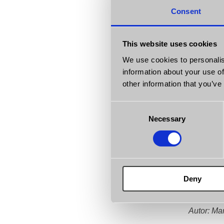
Consent
Bezpiecz
W CDM Sam
This website uses cookies
opiera si
We use cookies to personalis
głównie z
information about your use of
przebiegu
other information that you’ve
Kupując a
Consent
uczciwe p
Necessary
Selection
Podsumo
Certyfikat
ochronna 
Deny
salonie, 
Autor: Ma