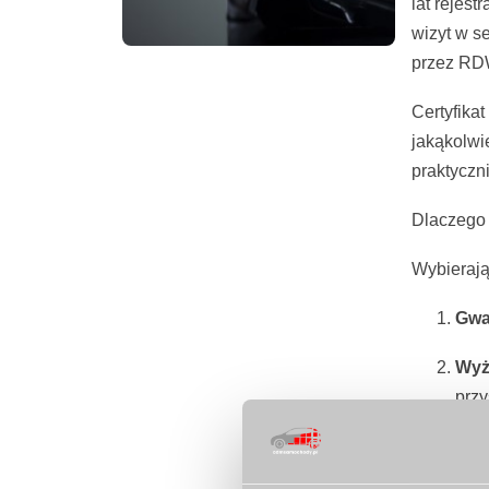
lat rejes
wizyt w s
przez RDW
Certyfikat
jakąkolwi
praktyczn
Dlaczego 
Wybierają
Gwa
Wyż
przy
Tra
serw