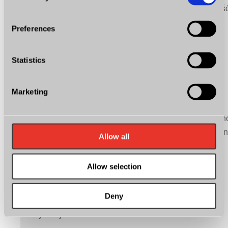
* W przypadku słabej pogody lub zmroku, jest możliwoś
obejrzenia auta w oświetlonej hali.
Preferences
* Pisemna gwarancja przebiegu!
Statistics
* W naszym salonie zaproponujemy wygodne oraz
odpowiednie formy finansowania zakupu w postaci -
Marketing
kredytu, leasingu, a także, zajmiemy się załatwieniem
wszelkich formalności związanych z rejestracją samoc
oraz uzyskaniem ubezpieczenia. Jesteśmy autoryzowa
Allow all
partnerem wielu instytucji finansowych.
Allow selection
* Powrót ubezpieczonym autem na kołach
Deny
* Dla poważnie zainteresowanych wyślę numer VIN do
weryfikacji!