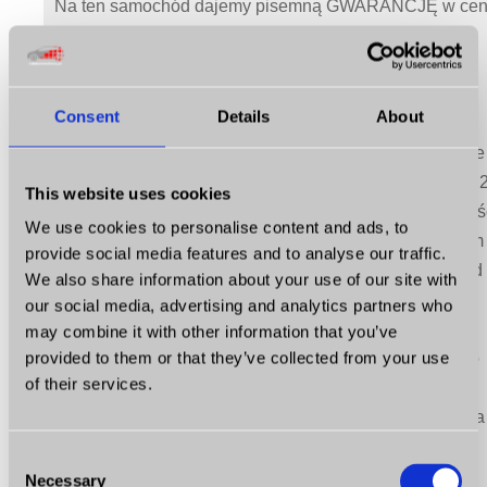
Na ten samochód dajemy pisemną GWARANCJĘ w cen
na miesiąc (na słupek silnika oraz skrzynię biegów).
Możliwość rozszerzenia gwarancji o poszczególne
przedziały czasowe oraz pakiety.
Consent
Details
About
Do auta posiadamy certyfikat przebiegu NAP (Nationale
Auto Pass), który potwierdza ORYGINALNY przebieg - 
This website uses cookies
289 km. Jest to certyfikat, który wyszczególnia od nowoś
We use cookies to personalise content and ads, to
do teraz daty corocznych przeglądów wraz z dokładnym
provide social media features and to analyse our traffic.
przebiegiem. Przebieg kompletnie udokumentowany od
We also share information about your use of our site with
nowości do teraz.
our social media, advertising and analytics partners who
may combine it with other information that you’ve
provided to them or that they’ve collected from your use
* Udostępniam zdjęcia podczas zakupu w Holandii - po
of their services.
transakcji wysyłam na maila jako dokumentacja historii
pojazdu. Auto przyjechało do kraju w takim stanie jak na
powyższych zdjęciach.
Consent
Necessary
Selection