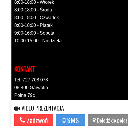
8:00-18:00 - Wtorek
8:00-18:00 - Środa
8:00-18:00 - Czwartek
8:00-18:00 - Piątek
9:00-16:00 - Sobota
10:00-15:00 - Niedziela
KONTAKT
Tel: 727 708 078
08-400 Garwolin
Polna 79c
Kontakt: przez formularz
VIDEO PREZENTACJA
Serwis wykorzystuje pliki cookies. Jeżeli nie blokujesz plików, to zgadzasz
Zadzwoń
SMS
Dojedź do pojaz
Zamk
się na ich użycie oraz zapisywanie w pamięci urządzenia. Więcej
informacji w
polityce prywatności