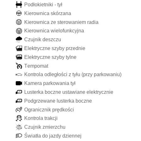
P
o
d
ł
o
k
i
e
t
n
i
k
i
-
t
y
ł
K
i
e
r
o
w
n
i
c
a
s
k
ó
r
z
a
n
a
K
i
e
r
o
w
n
i
c
a
z
e
s
t
e
r
o
w
a
n
i
e
m
r
a
d
i
a
K
i
e
r
o
w
n
i
c
a
w
i
e
l
o
f
u
n
k
c
y
j
n
a
C
z
u
j
n
i
k
d
e
s
z
c
z
u
E
l
e
k
t
r
y
c
z
n
e
s
z
y
b
y
p
r
z
e
d
n
i
e
E
l
e
k
t
r
y
c
z
n
e
s
z
y
b
y
t
y
l
n
e
T
e
m
p
o
m
a
t
K
o
n
t
r
o
l
a
o
d
l
e
g
ł
o
ś
c
i
z
t
y
ł
u
(
p
r
z
y
p
a
r
k
o
w
a
n
i
u
)
K
a
m
e
r
a
p
a
r
k
o
w
a
n
i
a
t
y
ł
L
u
s
t
e
r
k
a
b
o
c
z
n
e
u
s
t
a
w
i
a
n
e
e
l
e
k
t
r
y
c
z
n
i
e
P
o
d
g
r
z
e
w
a
n
e
l
u
s
t
e
r
k
a
b
o
c
z
n
e
O
g
r
a
n
i
c
z
n
i
k
p
r
ę
d
k
o
ś
c
i
K
o
n
t
r
o
l
a
t
r
a
k
c
j
i
C
z
u
j
n
i
k
z
m
i
e
r
z
c
h
u
Ś
w
i
a
t
ł
a
d
o
j
a
z
d
y
d
z
i
e
n
n
e
j