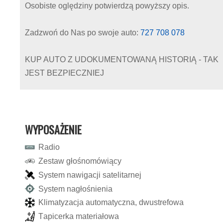
Osobiste oględziny potwierdzą powyższy opis.
Zadzwoń do Nas po swoje auto:
727 708 078
KUP AUTO Z UDOKUMENTOWANĄ HISTORIĄ - TAK
JEST BEZPIECZNIEJ
WYPOSAŻENIE
R
a
d
i
o
Z
e
s
t
a
w
g
ł
o
ś
n
o
m
ó
w
i
ą
c
y
S
y
s
t
e
m
n
a
w
i
g
a
c
j
i
s
a
t
e
l
i
t
a
r
n
e
j
S
y
s
t
e
m
n
a
g
ł
o
ś
n
i
e
n
i
a
K
l
i
m
a
t
y
z
a
c
j
a
a
u
t
o
m
a
t
y
c
z
n
a
,
d
w
u
s
t
r
e
f
o
w
a
T
a
p
i
c
e
r
k
a
m
a
t
e
r
i
a
ł
o
w
a