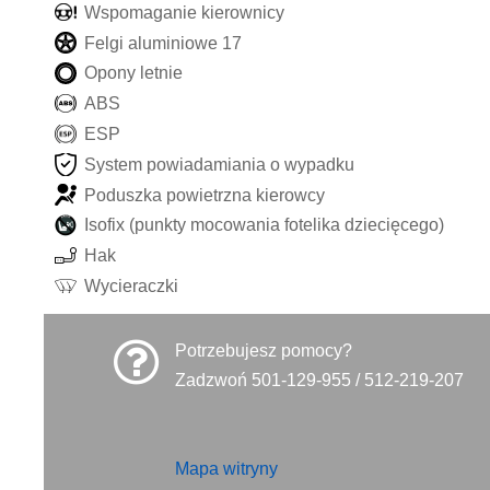
W
s
p
o
m
a
g
a
n
i
e
k
i
e
r
o
w
n
i
c
y
F
e
l
g
i
a
l
u
m
i
n
i
o
w
e
1
7
O
p
o
n
y
l
e
t
n
i
e
A
B
S
E
S
P
S
y
s
t
e
m
p
o
w
i
a
d
a
m
i
a
n
i
a
o
w
y
p
a
d
k
u
P
o
d
u
s
z
k
a
p
o
w
i
e
t
r
z
n
a
k
i
e
r
o
w
c
y
I
s
o
f
i
x
(
p
u
n
k
t
y
m
o
c
o
w
a
n
i
a
f
o
t
e
l
i
k
a
d
z
i
e
c
i
ę
c
e
g
o
)
H
a
k
W
y
c
i
e
r
a
c
z
k
i
Potrzebujesz pomocy?
Zadzwoń 501-129-955 / 512-219-207
Mapa witryny