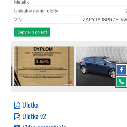
M
e
t
a
l
i
k
U
n
i
k
a
l
n
y
n
u
m
e
r
o
f
e
r
t
y
V
I
N
ZAPYTAJSPRZEDA
Zapytaj o pojazd
Ulotka
Ulotka v2