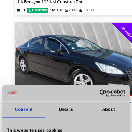
1.6 Benzyna 102 KM Certyfikat Zarejestrowana Zobacz!
1.6
Benzyna
KM 102
2007
220500
do negoc
14 900
P
Consent
Details
About
Peugeot 508
1.6 156 KM Zarejestrowany Certyfikat Zobacz!
1.6
Benzyna
KM 156
2011
199865
This website uses cookies