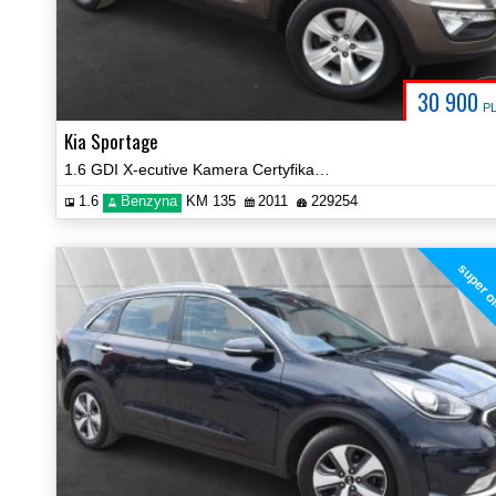
30 900
P
Kia Sportage
1.6 GDI X-ecutive Kamera Certyfikat Zobacz!
1.6
Benzyna
KM 135
2011
229254
super o