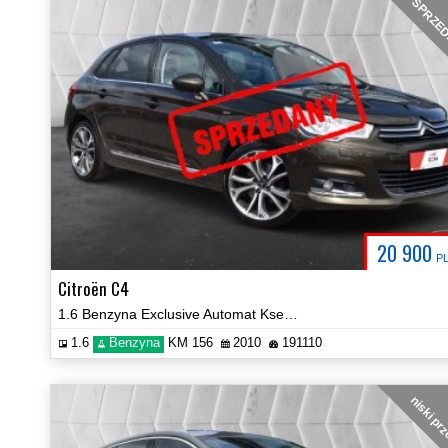
SPRZE
20 900
P
Citroën C4
1.6 Benzyna Exclusive Automat Ksenony Navi Panorama Certyfikat Video!
1.6
Benzyna
KM 156
2010
191110
niski pr