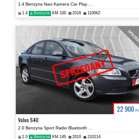
1.4 Benzyna Navi Kamera Car Play Hak Certyfikat Prezentacja Video!
1.4
Benzyna
KM 100
2018
110062
SPRZE
22 900
P
Volvo S40
2.0 Benzyna Sport Radio Bluetooth Hak Klima Certyfikat Video!
2.0
Benzyna
KM 145
2010
210214