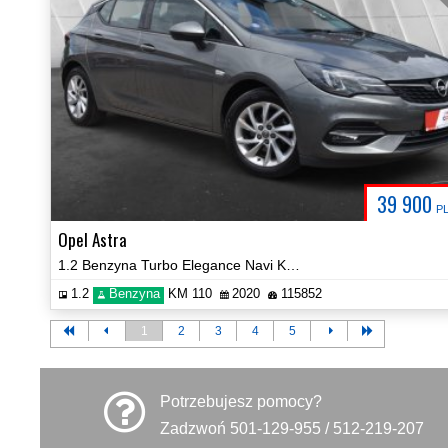
39 900
P
Opel Astra
1.2 Benzyna Turbo Elegance Navi Kamera 2xPDC Certyfikat Video!
1.2
Benzyna
KM 110
2020
115852
1
2
3
4
5
Potrzebujesz pomocy?
Zadzwoń 501-129-955 / 512-219-207