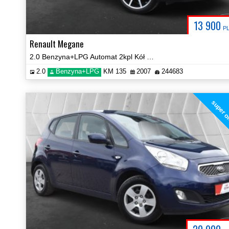
13 900
P
Renault Megane
2.0 Benzyna+LPG Automat 2kpl Kół Prezentacja Video!
2.0
Benzyna+LPG
KM 135
2007
244683
super o