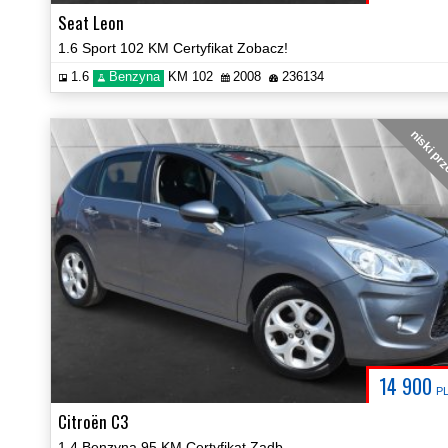
Seat Leon
1.6 Sport 102 KM Certyfikat Zobacz!
1.6
Benzyna
KM 102
2008
236134
niski pr
14 900
P
Citroën C3
1.4 Benzyna 95 KM Certyfikat Zadbany Zobacz!