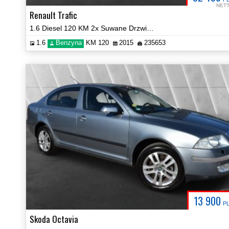
NET
Renault Trafic
1.6 Diesel 120 KM 2x Suwane Drzwi NAVI Certyfikat Energy
1.6
Benzyna
KM 120
2015
235653
13 900
P
Skoda Octavia