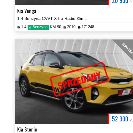
20 900
P
Kia Venga
1.4 Benzyna CVVT X-tra Radio Klima PDC Certyfikat Prezentacja Video!
1.4
Benzyna
KM 90
2010
171248
SPRZE
52 900
P
Kia Stonic