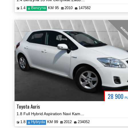
1.4
Benzyna
KM 95
2010
147582
auto
28 900
P
Toyota Auris
1.8 Full Hybrid Aspiration Navi Kamera Cerfyfikat Zobacz!
1.8
Hybryda
KM 99
2012
234052