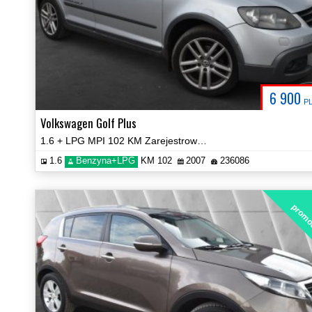
6 900
P
Volkswagen Golf Plus
1.6 + LPG MPI 102 KM Zarejestrowany Zobacz!
1.6
Benzyna+LPG
KM 102
2007
236086
promo