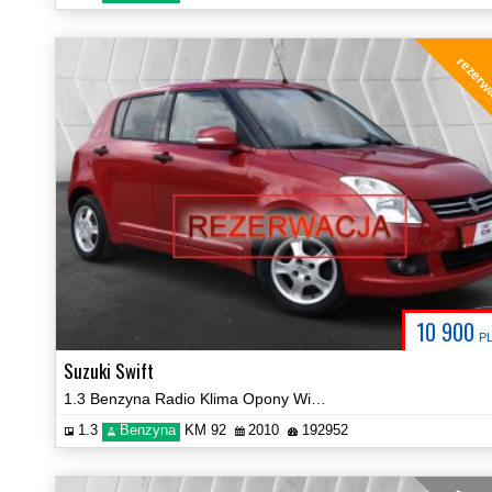
rezerw
10 900
P
Suzuki Swift
1.3 Benzyna Radio Klima Opony Wielosezonowe Prezentacja Video!
1.3
Benzyna
KM 92
2010
192952