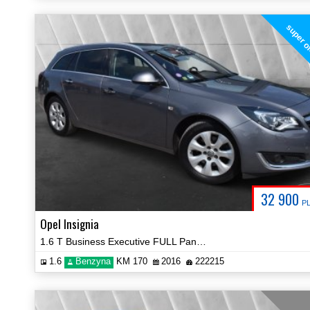
super o
32 900
P
Opel Insignia
1.6 T Business Executive FULL Panorama BOSE Certyfikat Zobacz!
1.6
Benzyna
KM 170
2016
222215