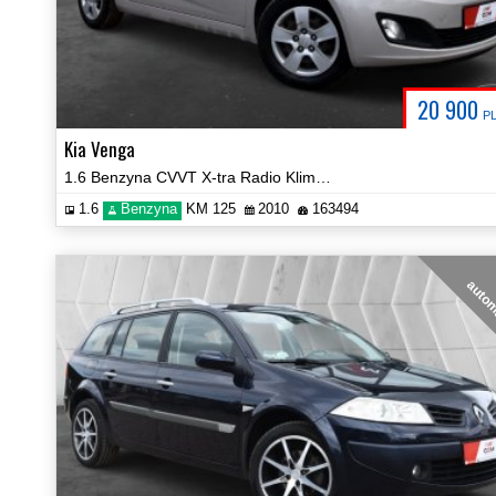
20 900
P
Kia Venga
1.6 Benzyna CVVT X-tra Radio Klima Grzane Fotele Certyfikat Video!
1.6
Benzyna
KM 125
2010
163494
auto