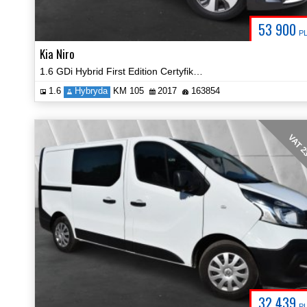
53 900
P
Kia Niro
1.6 GDi Hybrid First Edition Certyfikat Zobacz!
1.6
Hybryda
KM 105
2017
163854
VAT 
32 439
P