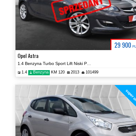
29 900
P
Opel Astra
1.4 Benzyna Turbo Sport Lift Niski Przebieg Certyfikat Video!
1.4
Benzyna
KM 120
2013
101499
super o