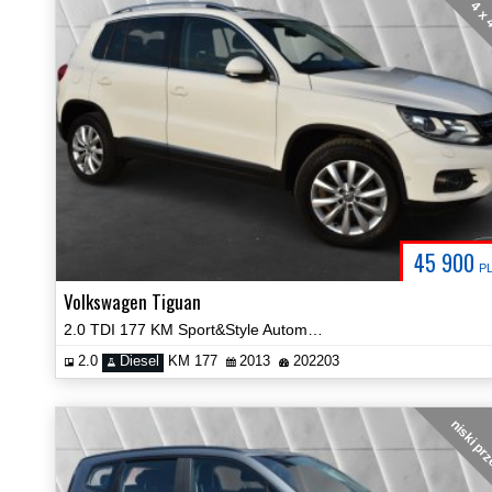
4 x
45 900
P
Volkswagen Tiguan
2.0 TDI 177 KM Sport&Style Automat 4Motion Panorama Zobacz!
2.0
Diesel
KM 177
2013
202203
niski pr