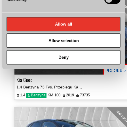
pere
Allow all
Allow selection
Deny
49 900
P
Kia Ceed
1.4 Benzyna 73 Tyś. Przebiegu Kamera NAVI Zobacz!
1.4
Benzyna
KM 100
2019
73735
niski pr