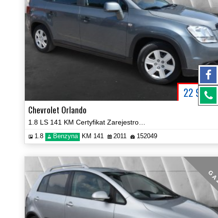
22 900
P
Chevrolet Orlando
1.8 LS 141 KM Certyfikat Zarejestrowany!
1.8
Benzyna
KM 141
2011
152049
G A