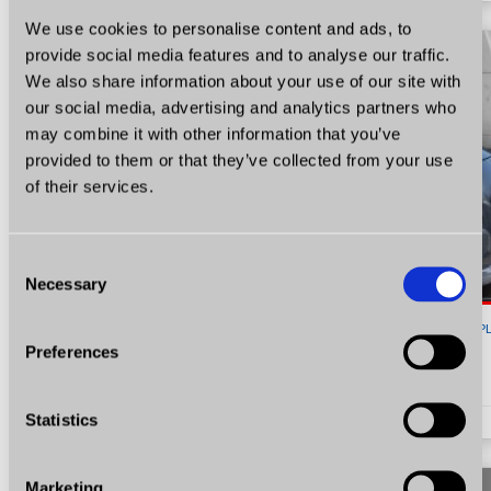
We use cookies to personalise content and ads, to
provide social media features and to analyse our traffic.
We also share information about your use of our site with
our social media, advertising and analytics partners who
may combine it with other information that you’ve
provided to them or that they’ve collected from your use
of their services.
Consent
Necessary
Selection
19 900
P
Preferences
Peugeot 3008
1.6 156 KM Pełen Automat Certyfikat Zobacz!
Statistics
1.6
Benzyna
KM 156
2010
148505
Marketing