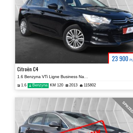
23 900
P
Citroën C4
1.6 Benzyna VTi Ligne Business Navi Hak Certyfikat Prezentacja Video!
1.6
Benzyna
KM 120
2013
115802
SPRZE