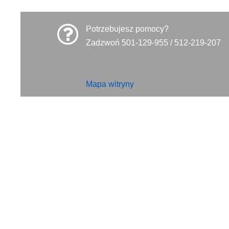
Potrzebujesz pomocy?
Zadzwoń 501-129-955 / 512-219-207
Mapa witryny
INFORMACJE
Polityka prywatności
Polityka cookies
Klauzula informacyjna RODO
Reklamacje