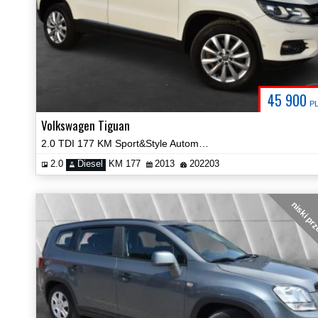
45 900
P
Volkswagen Tiguan
2.0 TDI 177 KM Sport&Style Automat 4Motion Panorama Zobacz!
2.0
Diesel
KM 177
2013
202203
niski pr