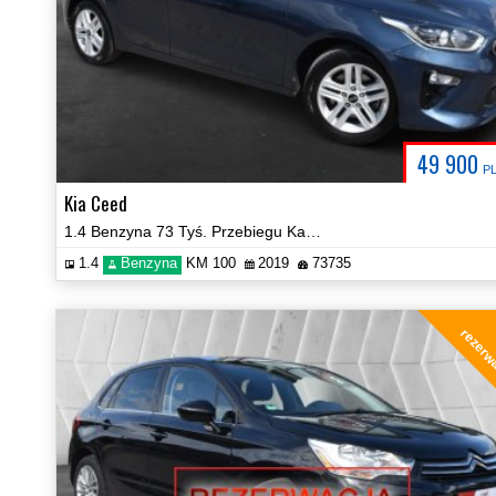
49 900
P
Kia Ceed
1.4 Benzyna 73 Tyś. Przebiegu Kamera NAVI Zobacz!
1.4
Benzyna
KM 100
2019
73735
rezerw