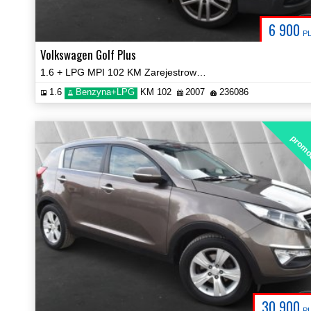
6 900
P
Volkswagen Golf Plus
1.6 + LPG MPI 102 KM Zarejestrowany Zobacz!
1.6
Benzyna+LPG
KM 102
2007
236086
promo
30 900
P