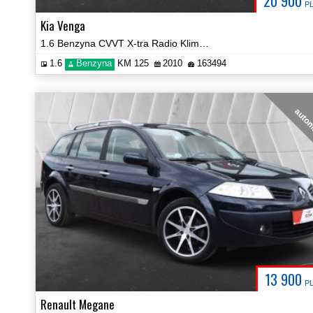
20 900
P
Kia Venga
1.6 Benzyna CVVT X-tra Radio Klima Grzane Fotele Certyfikat Video!
1.6
Benzyna
KM 125
2010
163494
auto
13 900
P
Renault Megane