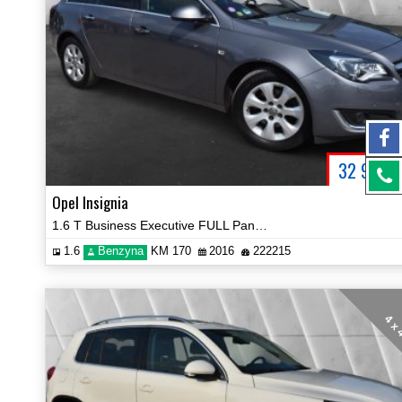
32 900
P
Opel Insignia
1.6 T Business Executive FULL Panorama BOSE Certyfikat Zobacz!
1.6
Benzyna
KM 170
2016
222215
4 x