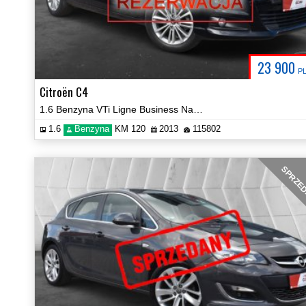
23 900
P
Citroën C4
1.6 Benzyna VTi Ligne Business Navi Hak Certyfikat Prezentacja Video!
1.6
Benzyna
KM 120
2013
115802
SPRZE