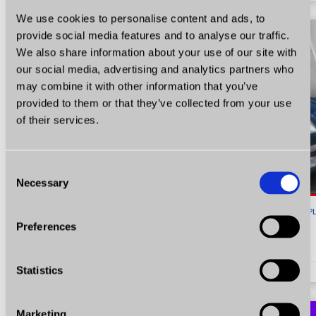
We use cookies to personalise content and ads, to
provide social media features and to analyse our traffic.
We also share information about your use of our site with
our social media, advertising and analytics partners who
may combine it with other information that you’ve
provided to them or that they’ve collected from your use
of their services.
Consent
Necessary
Selection
13 900
P
Preferences
Skoda Octavia
1.6 Benzyna 102 KM Certyfikat Zarejestrowana Zobacz!
Statistics
1.6
Benzyna
KM 102
2007
220500
Marketing