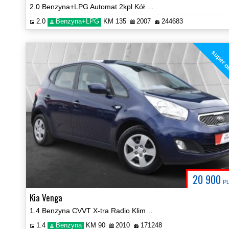
2.0 Benzyna+LPG Automat 2kpl Kół Prezentacja Video!
2.0
Benzyna+LPG
KM 135
2007
244683
super o
20 900
P
Kia Venga
1.4 Benzyna CVVT X-tra Radio Klima PDC Certyfikat Prezentacja Video!
1.4
Benzyna
KM 90
2010
171248