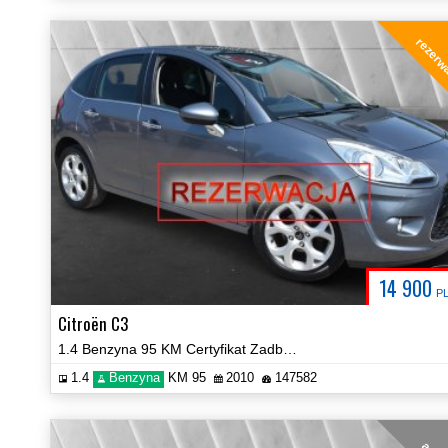
rezerw
14 900
P
Citroën C3
1.4 Benzyna 95 KM Certyfikat Zadbany Zobacz!
1.4
Benzyna
KM 95
2010
147582