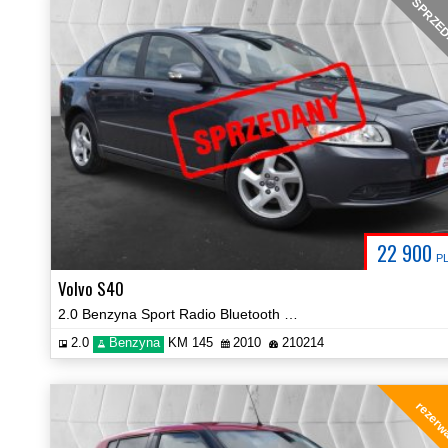
SPRZE
22 900
P
Volvo S40
2.0 Benzyna Sport Radio Bluetooth Hak Klima Certyfikat Video!
2.0
Benzyna
KM 145
2010
210214
rezerw