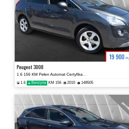
19 900
P
Peugeot 3008
1.6 156 KM Pełen Automat Certyfikat Zobacz!
1.6
Benzyna
KM 156
2010
148505
pere