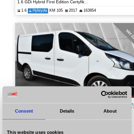
1.6 GDi Hybrid First Edition Certyfikat Zobacz!
1.6
Hybryda
KM 105
2017
163854
VAT 
32 439
P
NET
Consent
Details
About
Renault Trafic
1.6 Diesel 120 KM 2x Suwane Drzwi NAVI Certyfikat Energy
1.6
Diesel
KM 120
2015
235653
This website uses cookies