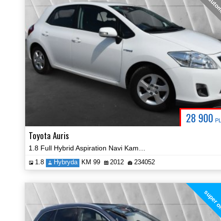
auto
28 900
P
Toyota Auris
1.8 Full Hybrid Aspiration Navi Kamera Cerfyfikat Zobacz!
1.8
Hybryda
KM 99
2012
234052
super o