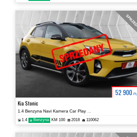
SPRZE
52 900
P
Kia Stonic
1.4 Benzyna Navi Kamera Car Play Hak Certyfikat Prezentacja Video!
1.4
Benzyna
KM 100
2018
110062