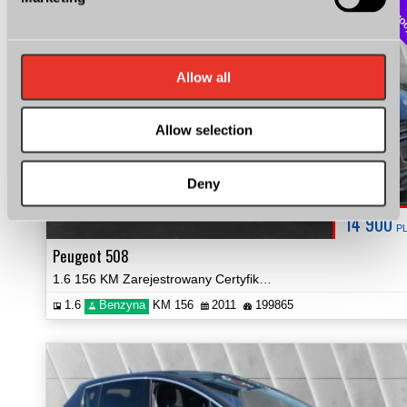
do negoc
Allow all
Allow selection
Deny
14 900
P
Peugeot 508
1.6 156 KM Zarejestrowany Certyfikat Zobacz!
1.6
Benzyna
KM 156
2011
199865