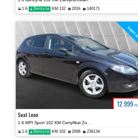
1.6
Benzyna
KM 132
2016
140171
super o
12 999
P
Seat Leon
1.6 MPI Sport 102 KM Certyfikat Zobacz!
1.6
Benzyna
KM 102
2008
236134