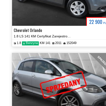
22 900
P
Chevrolet Orlando
1.8 LS 141 KM Certyfikat Zarejestrowany!
1.8
Benzyna
KM 141
2011
152049
SPRZE