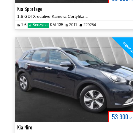
Kia Sportage
1.6 GDI X-ecutive Kamera Certyfikat Zobacz!
1.6
Benzyna
KM 135
2011
229254
super o
53 900
P
Kia Niro