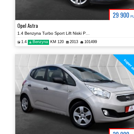
29 900
P
Opel Astra
1.4 Benzyna Turbo Sport Lift Niski Przebieg Certyfikat Video!
1.4
Benzyna
KM 120
2013
101499
super o