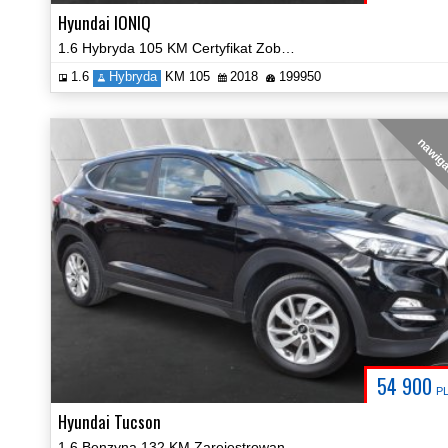
Hyundai IONIQ
1.6 Hybryda 105 KM Certyfikat Zobacz!
1.6
Hybryda
KM 105
2018
199950
nawig
54 900
P
Hyundai Tucson
1.6 Benzyna 132 KM Zarejestrowany Zobacz!