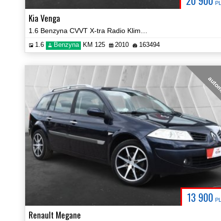
20 900
P
Kia Venga
1.6 Benzyna CVVT X-tra Radio Klima Grzane Fotele Certyfikat Video!
1.6
Benzyna
KM 125
2010
163494
auto
13 900
P
Renault Megane