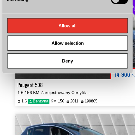
do negoc
Allow all
Allow selection
Deny
14 900
P
Peugeot 508
1.6 156 KM Zarejestrowany Certyfikat Zobacz!
1.6
Benzyna
KM 156
2011
199865