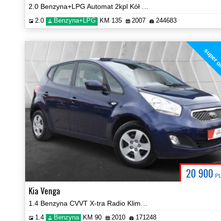
2.0 Benzyna+LPG Automat 2kpl Kół Prezentacja Video!
2.0
Benzyna+LPG
KM 135
2007
244683
super o
20 900
P
Kia Venga
1.4 Benzyna CVVT X-tra Radio Klima PDC Certyfikat Prezentacja Video!
1.4
Benzyna
KM 90
2010
171248