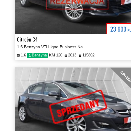
23 900
P
Citroën C4
1.6 Benzyna VTi Ligne Business Navi Hak Certyfikat Prezentacja Video!
1.6
Benzyna
KM 120
2013
115802
SPRZE