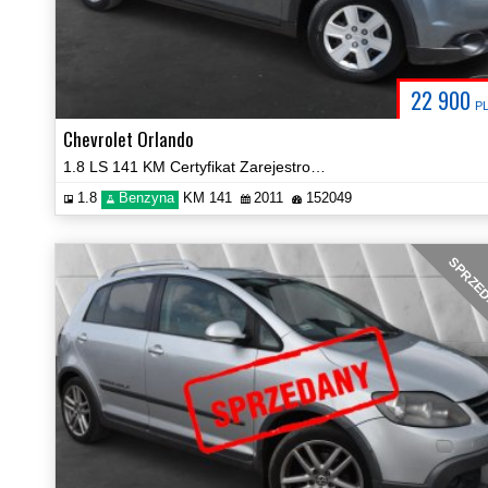
22 900
P
Chevrolet Orlando
1.8 LS 141 KM Certyfikat Zarejestrowany!
1.8
Benzyna
KM 141
2011
152049
SPRZE