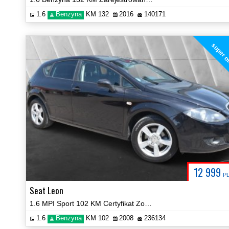
1.6
Benzyna
KM 132
2016
140171
super o
12 999
P
Seat Leon
1.6 MPI Sport 102 KM Certyfikat Zobacz!
1.6
Benzyna
KM 102
2008
236134