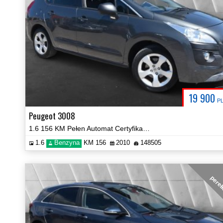
19 900
P
Peugeot 3008
1.6 156 KM Pełen Automat Certyfikat Zobacz!
1.6
Benzyna
KM 156
2010
148505
pere