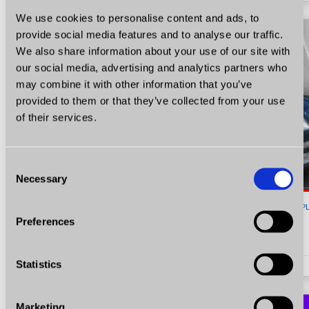
We use cookies to personalise content and ads, to
provide social media features and to analyse our traffic.
We also share information about your use of our site with
our social media, advertising and analytics partners who
may combine it with other information that you’ve
provided to them or that they’ve collected from your use
of their services.
Consent
Necessary
Selection
13 900
P
Preferences
Skoda Octavia
1.6 Benzyna 102 KM Certyfikat Zarejestrowana Zobacz!
Statistics
1.6
Benzyna
KM 102
2007
220500
Marketing