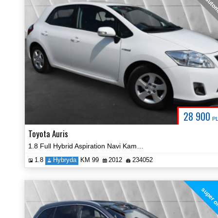
auto
28 900
P
Toyota Auris
1.8 Full Hybrid Aspiration Navi Kamera Cerfyfikat Zobacz!
1.8
Hybryda
KM 99
2012
234052
super o