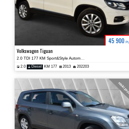
45 900
P
Volkswagen Tiguan
2.0 TDI 177 KM Sport&Style Automat 4Motion Panorama Zobacz!
2.0
Diesel
KM 177
2013
202203
niski pr