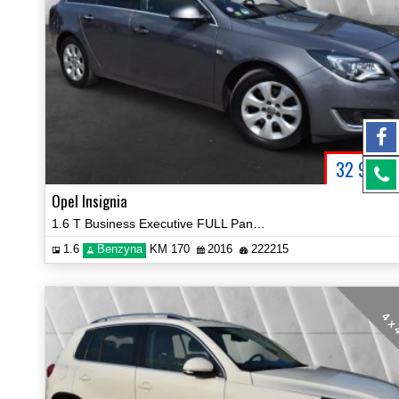
32 900
P
Opel Insignia
1.6 T Business Executive FULL Panorama BOSE Certyfikat Zobacz!
1.6
Benzyna
KM 170
2016
222215
4 x