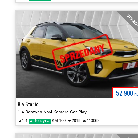
SPRZE
52 900
P
Kia Stonic
1.4 Benzyna Navi Kamera Car Play Hak Certyfikat Prezentacja Video!
1.4
Benzyna
KM 100
2018
110062