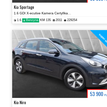
Kia Sportage
1.6 GDI X-ecutive Kamera Certyfikat Zobacz!
1.6
Benzyna
KM 135
2011
229254
super o
53 900
P
Kia Niro