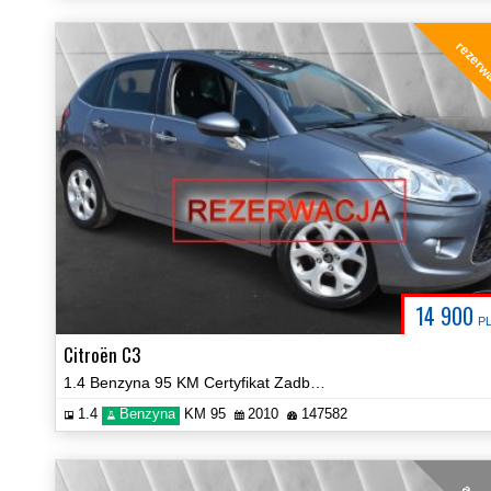
rezerw
14 900
P
Citroën C3
1.4 Benzyna 95 KM Certyfikat Zadbany Zobacz!
1.4
Benzyna
KM 95
2010
147582