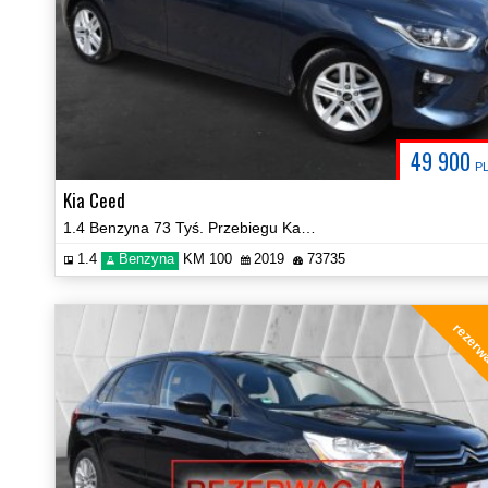
49 900
P
Kia Ceed
1.4 Benzyna 73 Tyś. Przebiegu Kamera NAVI Zobacz!
1.4
Benzyna
KM 100
2019
73735
rezerw