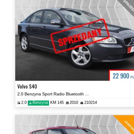
SPRZE
22 900
P
Volvo S40
2.0 Benzyna Sport Radio Bluetooth Hak Klima Certyfikat Video!
2.0
Benzyna
KM 145
2010
210214
rezerw