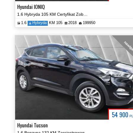
Hyundai IONIQ
1.6 Hybryda 105 KM Certyfikat Zobacz!
1.6
Hybryda
KM 105
2018
199950
nawig
54 900
P
Hyundai Tucson
1.6 Benzyna 132 KM Zarejestrowany Zobacz!