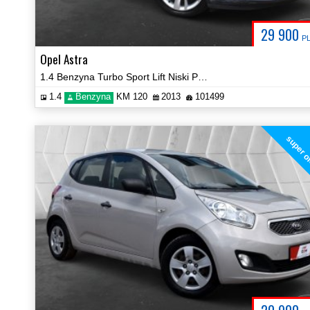
29 900
P
Opel Astra
1.4 Benzyna Turbo Sport Lift Niski Przebieg Certyfikat Video!
1.4
Benzyna
KM 120
2013
101499
super o