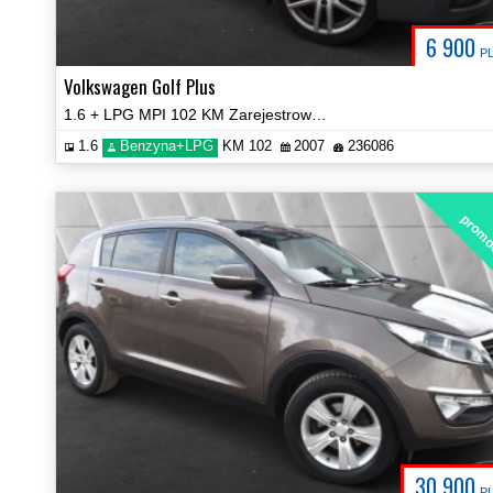
6 900
P
Volkswagen Golf Plus
1.6 + LPG MPI 102 KM Zarejestrowany Zobacz!
1.6
Benzyna+LPG
KM 102
2007
236086
promo
30 900
P