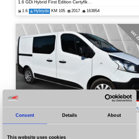
1.6 GDi Hybrid First Edition Certyfikat Zobacz!
1.6
Hybryda
KM 105
2017
163854
VAT 
32 439
P
NET
Consent
Details
About
Renault Trafic
1.6 Diesel 120 KM 2x Suwane Drzwi NAVI Certyfikat Energy
1.6
Diesel
KM 120
2015
235653
This website uses cookies