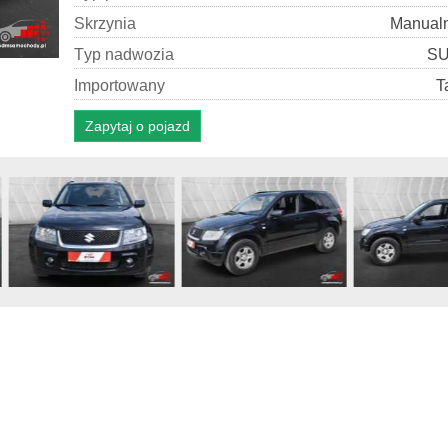
S
k
r
z
y
n
i
a
Manual
T
y
p
n
a
d
w
o
z
i
a
S
I
m
p
o
r
t
o
w
a
n
y
T
Zapytaj o pojazd