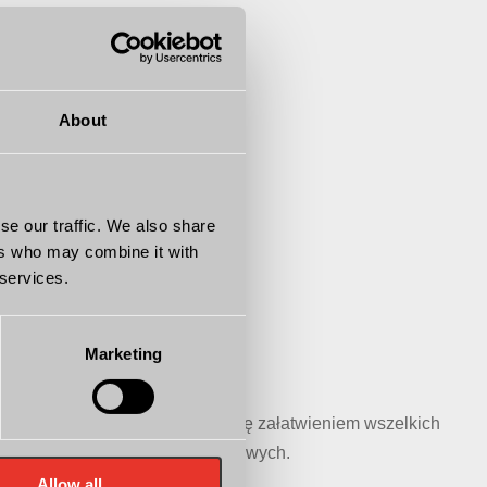
About
se our traffic. We also share
ylny!
ers who may combine it with
 services.
Marketing
 leasingu, a także, zajmiemy się załatwieniem wszelkich
tnerem wielu instytucji finansowych.
Allow all