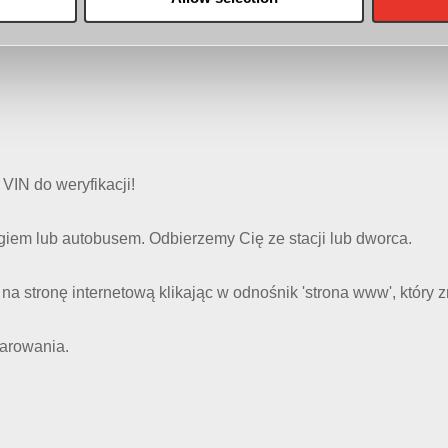
ożliwość obejrzenia auta w oświetlonej hali.
VIN do weryfikacji!
em lub autobusem. Odbierzemy Cię ze stacji lub dworca.
na stronę internetową klikając w odnośnik 'strona www', który 
arowania.