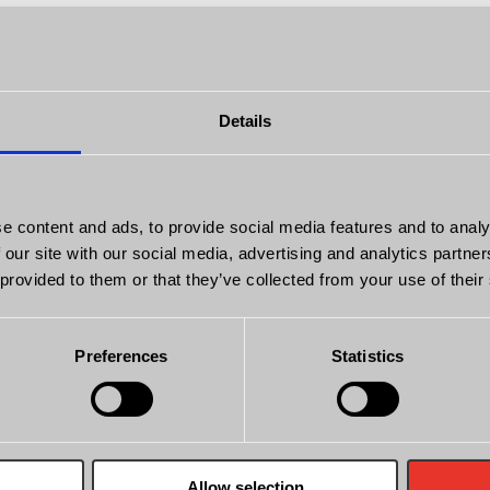
Details
e content and ads, to provide social media features and to analy
kompletny rozrząd, sprzęgło oraz uszczelniono wały przedni i t
 our site with our social media, advertising and analytics partn
 provided to them or that they’ve collected from your use of their
Preferences
Statistics
z odpowiednie formy finansowania zakupu w postaci - kredytu,
du oraz uzyskaniem ubezpieczenia. Jesteśmy autoryzowanym par
Allow selection