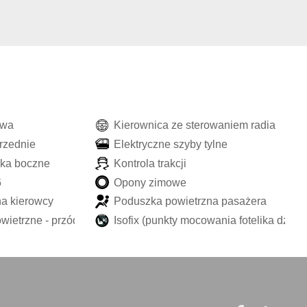
w
a
K
i
e
r
o
w
n
i
c
a
z
e
s
t
e
r
o
w
a
n
i
e
m
r
a
d
i
a
r
z
e
d
n
i
e
E
l
e
k
t
r
y
c
z
n
e
s
z
y
b
y
t
y
l
n
e
k
a
b
o
c
z
n
e
K
o
n
t
r
o
l
a
t
r
a
k
c
j
i
6
O
p
o
n
y
z
i
m
o
w
e
n
a
k
i
e
r
o
w
c
y
P
o
d
u
s
z
k
a
p
o
w
i
e
t
r
z
n
a
p
a
s
a
ż
e
r
a
o
w
i
e
t
r
z
n
e
-
p
r
z
ó
d
I
s
o
f
i
x
(
p
u
n
k
t
y
m
o
c
o
w
a
n
i
a
f
o
t
e
l
i
k
a
d
z
i
e
c
i