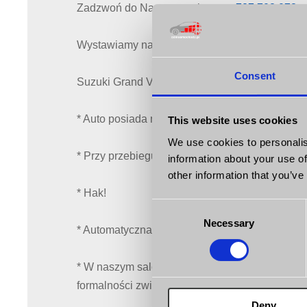
Zadzwoń do Nas po swoje auto:
727 708 078
Wystawiamy na prośbę naszego klienta:
Consent
Suzuki Grand Vitara 1.9 Diesel z 2009 roku.
* Auto posiada napęd 4x4 dołączany ręcznie!
This website uses cookies
We use cookies to personalis
* Przy przebiegu 97 tys.km w aucie wymieniono 
information about your use of
other information that you’ve
* Hak!
Consent
Necessary
Selection
* Automatyczna klimatyzacja!
* W naszym salonie zaproponujemy wygodne ora
formalności związanych z rejestracją samocho
Deny