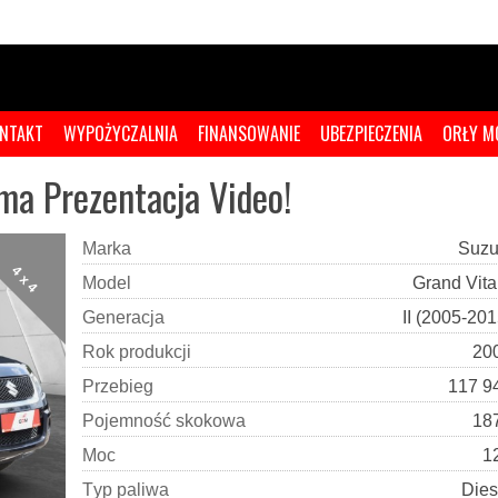
NTAKT
WYPOŻYCZALNIA
FINANSOWANIE
UBEZPIECZENIA
ORŁY M
ma Prezentacja Video!
M
a
r
k
a
Suzu
4 x 4
M
o
d
e
l
Grand Vita
G
e
n
e
r
a
c
j
a
II (2005-201
R
o
k
p
r
o
d
u
k
c
j
i
20
P
r
z
e
b
i
e
g
117 9
P
o
j
e
m
n
o
ś
ć
s
k
o
k
o
w
a
18
M
o
c
1
T
y
p
p
a
l
i
w
a
Dies