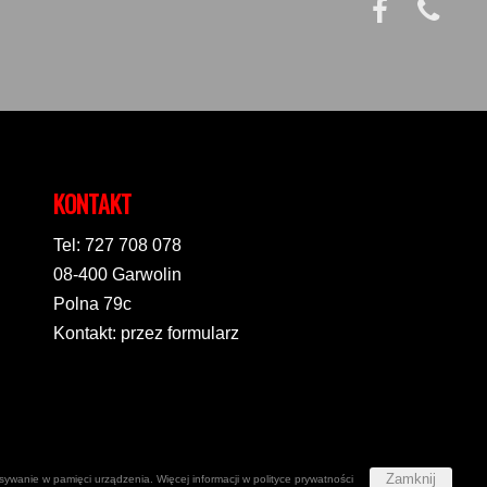
KONTAKT
Tel: 727 708 078
08-400 Garwolin
Polna 79c
Kontakt: przez formularz
Zamknij
apisywanie w pamięci urządzenia. Więcej informacji w
polityce prywatności