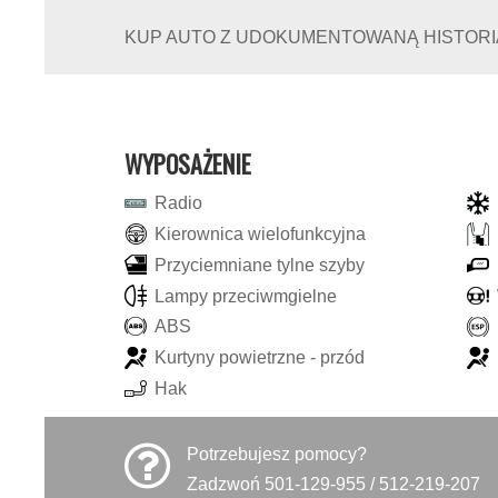
KUP AUTO Z UDOKUMENTOWANĄ HISTORIĄ 
WYPOSAŻENIE
R
a
d
i
o
K
i
e
r
o
w
n
i
c
a
w
i
e
l
o
f
u
n
k
c
y
j
n
a
P
r
z
y
c
i
e
m
n
i
a
n
e
t
y
l
n
e
s
z
y
b
y
L
a
m
p
y
p
r
z
e
c
i
w
m
g
i
e
l
n
e
A
B
S
K
u
r
t
y
n
y
p
o
w
i
e
t
r
z
n
e
-
p
r
z
ó
d
H
a
k
Potrzebujesz pomocy?
Zadzwoń 501-129-955 / 512-219-207