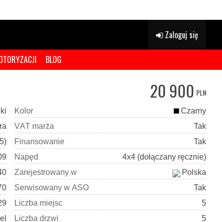
Zaloguj się
OTORYZACJI
BLOG
20 900
PLN
ki
K
o
l
o
r
Czarny
ra
V
A
T
m
a
r
ż
a
Tak
5)
F
i
n
a
n
s
o
w
a
n
i
e
Tak
09
N
a
p
ę
d
4x4 (dołączany ręcznie)
40
Z
a
r
e
j
e
s
t
r
o
w
a
n
y
w
Polska
70
S
e
r
w
i
s
o
w
a
n
y
w
A
S
O
Tak
29
L
i
c
z
b
a
m
i
e
j
s
c
5
el
L
i
c
z
b
a
d
r
z
w
i
5