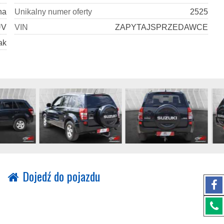
na
U
n
i
k
a
l
n
y
n
u
m
e
r
o
f
e
r
t
y
2525
UV
V
I
N
ZAPYTAJSPRZEDAWCE
ak
Dojedź do pojazdu