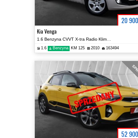
20 90
Kia Venga
1.6 Benzyna CVVT X-tra Radio Klima Grzane Fotele Certyfikat Video!
1.6
Benzyna
KM 125
2010
163494
SPR
52 90