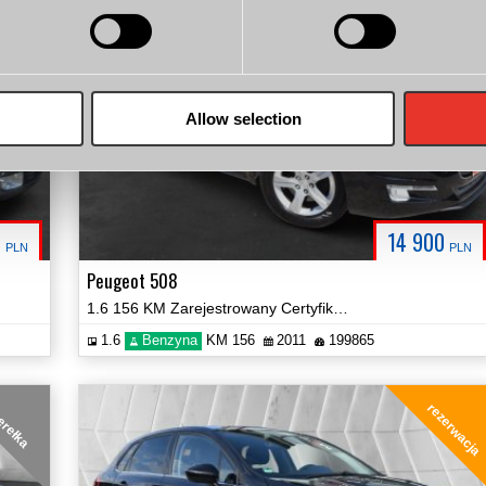
do negocjacj
Allow selection
0
14 900
PLN
PLN
Peugeot 508
1.6 156 KM Zarejestrowany Certyfikat Zobacz!
1.6
Benzyna
KM 156
2011
199865
rezerwacja
erełka