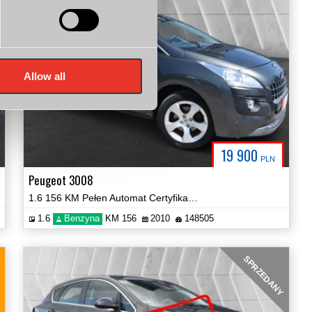
i
Allow all
19 900
PLN
Peugeot 3008
1.6 156 KM Pełen Automat Certyfikat Zobacz!
1.6
Benzyna
KM 156
2010
148505
SPRZEDANY