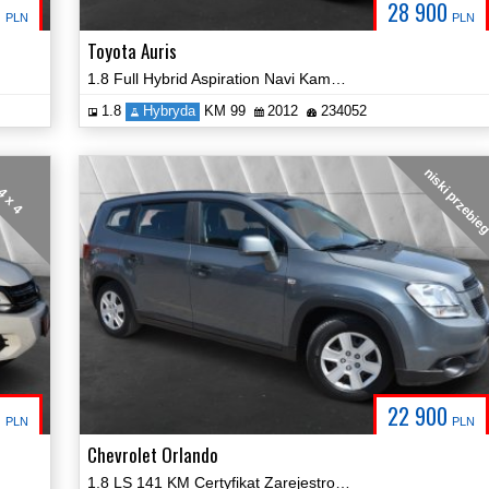
0
28 900
PLN
PLN
Toyota Auris
1.8 Full Hybrid Aspiration Navi Kamera Cerfyfikat Zobacz!
1.8
Hybryda
KM 99
2012
234052
niski przebie
4 x 4
0
22 900
PLN
PLN
Chevrolet Orlando
1.8 LS 141 KM Certyfikat Zarejestrowany!