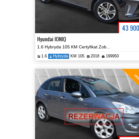
43 90
Hyundai IONIQ
1.6 Hybryda 105 KM Certyfikat Zobacz!
1.6
Hybryda
KM 105
2018
199950
rez