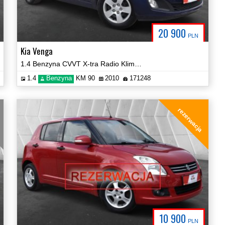
20 900
PLN
Kia Venga
1.4 Benzyna CVVT X-tra Radio Klima PDC Certyfikat Prezentacja Video!
1.4
Benzyna
KM 90
2010
171248
Y
rezerwacja
10 900
PLN