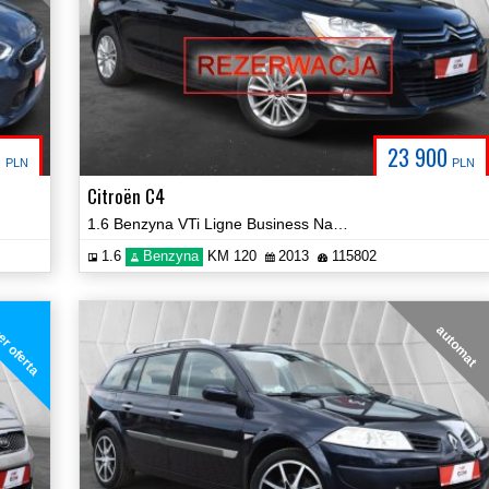
0
23 900
PLN
PLN
Citroën C4
1.6 Benzyna VTi Ligne Business Navi Hak Certyfikat Prezentacja Video!
1.6
Benzyna
KM 120
2013
115802
r oferta
automat