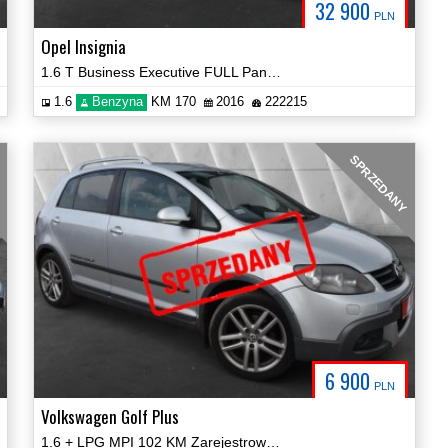
32 900
PLN
Opel Insignia
1.6 T Business Executive FULL Panorama BOSE Certyfikat Zobacz!
1.6
Benzyna
KM 170
2016
222215
g
SPRZEDANY
6 900
PLN
Volkswagen Golf Plus
1.6 + LPG MPI 102 KM Zarejestrowany Zobacz!