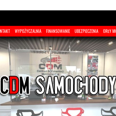
NTAKT
WYPOŻYCZALNIA
FINANSOWANIE
UBEZPIECZENIA
ORŁY M