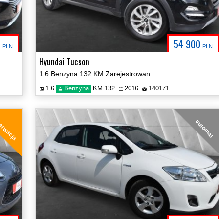
0
54 900
PLN
PLN
Hyundai Tucson
1.6 Benzyna 132 KM Zarejestrowany Zobacz!
1.6
Benzyna
KM 132
2016
140171
erwacja
automat