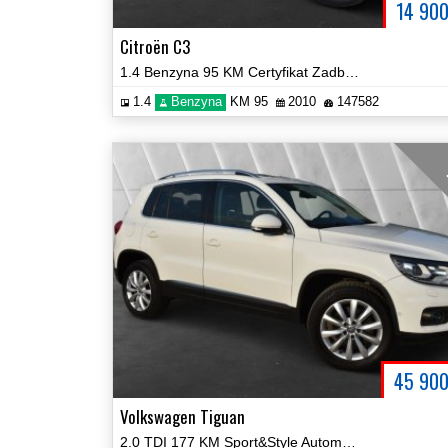
14 90
Citroën C3
1.4 Benzyna 95 KM Certyfikat Zadbany Zobacz!
1.4
Benzyna
KM 95
2010
147582
45 90
Volkswagen Tiguan
2.0 TDI 177 KM Sport&Style Automat 4Motion Panorama Zobacz!