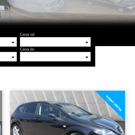
Cena od
Cena do
super oferta