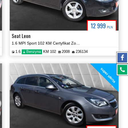
12 999
PLN
Seat Leon
1.6 MPI Sport 102 KM Certyfikat Zobacz!
1.6
Benzyna
KM 102
2008
236134
super oferta