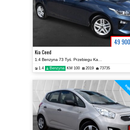
49 90
Kia Ceed
1.4 Benzyna 73 Tyś. Przebiegu Kamera NAVI Zobacz!
1.4
Benzyna
KM 100
2019
73735
supe