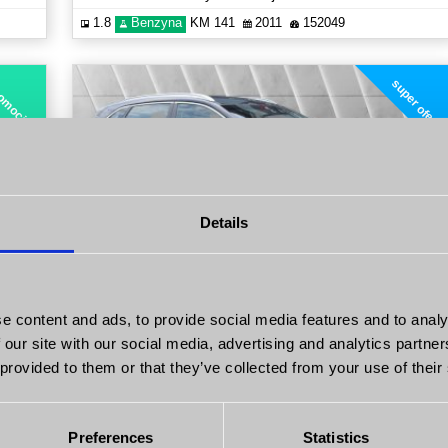
1.8
Benzyna
KM 141
2011
152049
super oferta
omocja
Details
0
53 900
PLN
PLN
e content and ads, to provide social media features and to analy
Kia Niro
 our site with our social media, advertising and analytics partn
1.6 GDi Hybrid First Edition Certyfikat Zobacz!
 provided to them or that they’ve collected from your use of their
1.6
Hybryda
KM 105
2017
163854
Preferences
Statistics