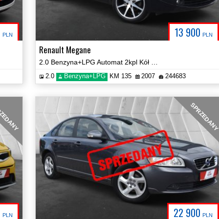
0
13 900
PLN
PLN
Renault Megane
2.0 Benzyna+LPG Automat 2kpl Kół Prezentacja Video!
2.0
Benzyna+LPG
KM 135
2007
244683
ZEDANY
SPRZEDAN
0
22 900
PLN
PLN