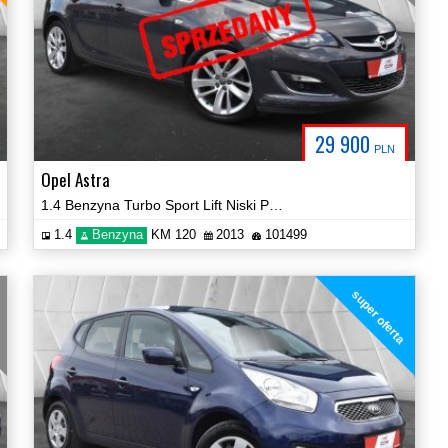
29 900
PLN
Opel Astra
1.4 Benzyna Turbo Sport Lift Niski Przebieg Certyfikat Video!
1.4
Benzyna
KM 120
2013
101499
super oferta