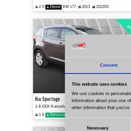
2.0
Diesel
KM 177
2013
202203
pr
Consent
This website uses cookies
30 90
We use cookies to personalis
Kia Sportage
information about your use of
1.6 GDI X-ecutive Kamera Certyfikat Zobacz!
other information that you’ve
1.6
Benzyna
KM 135
2011
229254
Consent
Necessary
Selection