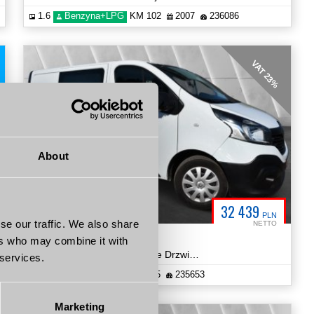
1.6
Benzyna+LPG
KM 102
2007
236086
VAT 23%
About
32 439
PLN
se our traffic. We also share
NETTO
Renault Trafic
ers who may combine it with
1.6 Diesel 120 KM 2x Suwane Drzwi NAVI Certyfikat Energy
 services.
1.6
Diesel
KM 120
2015
235653
Marketing