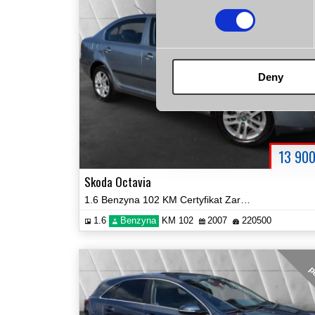
Deny
13 90
Skoda Octavia
1.6 Benzyna 102 KM Certyfikat Zarejestrowana Zobacz!
1.6
Benzyna
KM 102
2007
220500
p