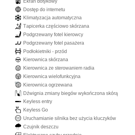
E
k
r
a
n
d
o
t
y
k
o
w
y
D
o
s
t
ę
p
d
o
i
n
t
e
r
n
e
t
u
K
l
i
m
a
t
y
z
a
c
j
a
a
u
t
o
m
a
t
y
c
z
n
a
T
a
p
i
c
e
r
k
a
c
z
ę
ś
c
i
o
w
o
s
k
ó
r
z
a
n
a
P
o
d
g
r
z
e
w
a
n
y
f
o
t
e
l
k
i
e
r
o
w
c
y
P
o
d
g
r
z
e
w
a
n
y
f
o
t
e
l
p
a
s
a
ż
e
r
a
P
o
d
ł
o
k
i
e
t
n
i
k
i
-
p
r
z
ó
d
K
i
e
r
o
w
n
i
c
a
s
k
ó
r
z
a
n
a
K
i
e
r
o
w
n
i
c
a
z
e
s
t
e
r
o
w
a
n
i
e
m
r
a
d
i
a
K
i
e
r
o
w
n
i
c
a
w
i
e
l
o
f
u
n
k
c
y
j
n
a
K
i
e
r
o
w
n
i
c
a
o
g
r
z
e
w
a
n
a
D
ź
w
i
g
n
i
a
z
m
i
a
n
y
b
i
e
g
ó
w
w
y
k
o
ń
c
z
o
n
a
s
k
ó
r
ą
K
e
y
l
e
s
s
e
n
t
r
y
K
e
y
l
e
s
s
G
o
U
r
u
c
h
a
m
i
a
n
i
e
s
i
l
n
i
k
a
b
e
z
u
ż
y
c
i
a
k
l
u
c
z
y
k
ó
w
C
z
u
j
n
i
k
d
e
s
z
c
z
u