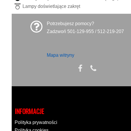
L
a
m
p
y
d
o
ś
w
i
e
t
l
a
j
ą
c
e
z
a
k
r
ę
t
Potrzebujesz pomocy?
Zadzwoń 501-129-955 / 512-219-207
Mapa witryny
INFORMACJE
Polityka prywatności
Polityka cookies