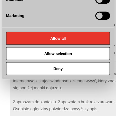
* Skupujemy auta za gotówkę
Marketing
Zachęcamy również do odwiedzenia nas pociągiem lub
autobusem. Odbierzemy Cię ze stacji lub dworca.
Allow all
Auto świeżo sprowadzone przez naszą firmę - opłacone 
przygotowane do rejestracji w Polsce. Wystawiamy fakt
Allow selection
Vat-Marża (kupujący zwolniony z opłaty skarbowej 2%).
Deny
Aby zapoznać się z profilem naszej firmy wejdź na stron
internetową klikając w odnośnik 'strona www', który zna
się poniżej mapki dojazdu.
Zapraszam do kontaktu. Zapewniam brak rozczarowania
Osobiste oględziny potwierdzą powyższy opis.