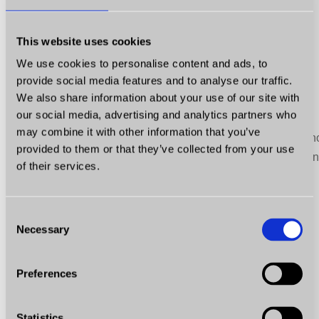
- o szczegóły zapytaj sprzedawcę.
This website uses cookies
* Pisemna gwarancja przebiegu!
We use cookies to personalise content and ads, to
* W naszym salonie zaproponujemy wygodne oraz
provide social media features and to analyse our traffic.
We also share information about your use of our site with
odpowiednie formy finansowania zakupu w postaci -
our social media, advertising and analytics partners who
kredytu, leasingu, a także, zajmiemy się załatwieniem
may combine it with other information that you’ve
wszelkich formalności związanych z rejestracją samoc
provided to them or that they’ve collected from your use
oraz uzyskaniem ubezpieczenia. Jesteśmy autoryzowa
of their services.
partnerem wielu instytucji finansowych.
* Powrót ubezpieczonym autem na kołach
Consent
Necessary
Selection
* Dla poważnie zainteresowanych wyślę numer VIN do
weryfikacji!
Preferences
* Przyjmujemy auta w rozliczeniu
Statistics