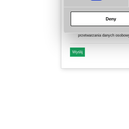
* W celu weryfikacji przepisz 4 cy
3
7
5
8
Deny
* Zapoznałem/am się i akcept
Prywatności
, zawierającą post
przetwarzania danych osobow
Wyślij