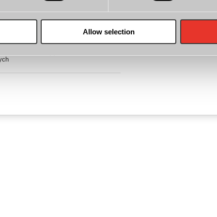
frowy kod captcha
Allow selection
uję
Regulamin
, a także
Politykę
anowienia informujące o fakcie i zakresie
ych