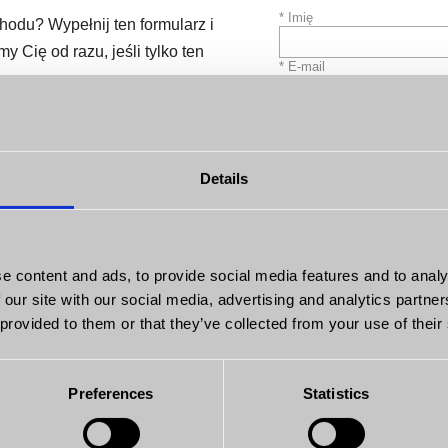
* Imię
odu? Wypełnij ten formularz i
 Cię od razu, jeśli tylko ten
* E-mail
y.
Uwagi
Details
do
e content and ads, to provide social media features and to analy
do
 our site with our social media, advertising and analytics partn
 provided to them or that they’ve collected from your use of their
do
Preferences
Statistics