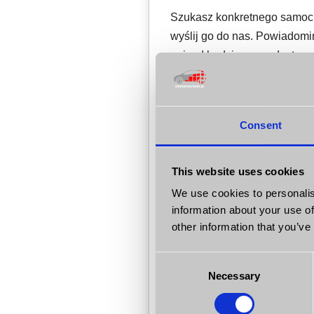
Szukasz konkretnego samoch
wyślij go do nas. Powiadomimy
pojazd będzie u nas dostępn
* Kategoria
Consent
Typ paliwa
Rok produkcji od
This website uses cookies
We use cookies to personalis
Cena od
information about your use of
other information that you’ve
Przebieg od
Consent
Kolor
Necessary
Selection