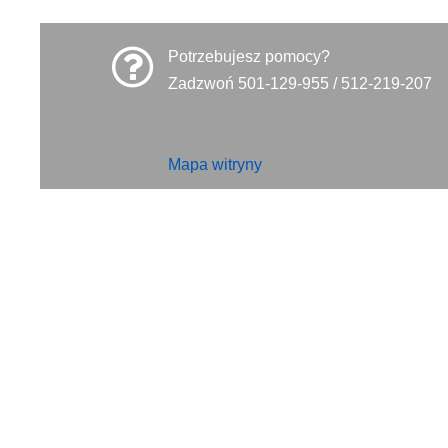
Potrzebujesz pomocy?
Zadzwoń 501-129-955 / 512-219-207
Mapa witryny
INFORMACJE
Polityka prywatności
Polityka cookies
Klauzula informacyjna RODO
Reklamacje