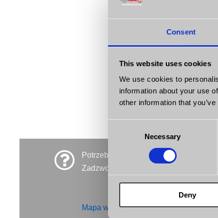
BRAK SAMOCH
Consent
Niestety nie posi
pozycja, kliknij 
niezwłocznie Cię
This website uses cookies
POWIADOM MNIE,
We use cookies to personalis
information about your use of
other information that you’ve
Consent
Necessary
Selection
Potrzebujesz pomocy?
Zadzwoń 501-129-955 / 512-219-207
Deny
Mapa witryny