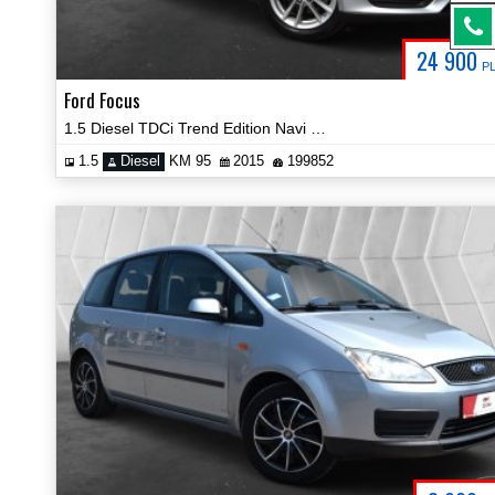
24 900
P
Ford Focus
1.5 Diesel TDCi Trend Edition Navi Hak Certyfikat Prezentacja Video!
1.5
Diesel
KM 95
2015
199852