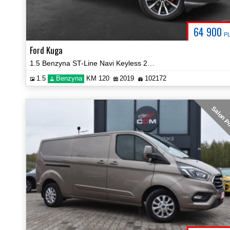
64 900
P
Ford Kuga
1.5 Benzyna ST-Line Navi Keyless 2xPDC Certyfikat! Video!
1.5
Benzyna
KM 120
2019
102172
Salon P