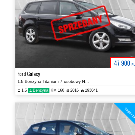
47 900
P
Ford Galaxy
1.5 Benzyna Titanium 7-osobowy Navi Asystent Certyfikat Video!
1.5
Benzyna
KM 160
2016
193041
super o