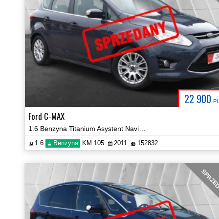
22 900
P
Ford C-MAX
1.6 Benzyna Titanium Asystent Navi Parktronic Certyfikat Video!
1.6
Benzyna
KM 105
2011
152832
SPRZE