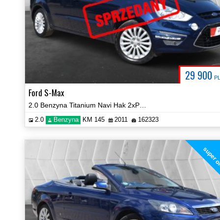
29 900
P
Ford S-Max
2.0 Benzyna Titanium Navi Hak 2xPDC Certyfikat Prezentacja Video!
2.0
Benzyna
KM 145
2011
162323
super o