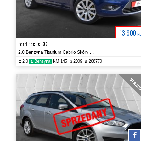
13 900
P
Ford Focus CC
2.0 Benzyna Titanium Cabrio Skóry Navi Serwisowany Certyfikat Video!
2.0
Benzyna
KM 145
2009
208770
SPRZE