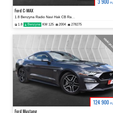
3 900
P
Ford C-MAX
1.8 Benzyna Radio Navi Hak CB Radio Prezentacja Video!
1.8
Benzyna
KM 125
2004
278275
niski pr
124 900
P
Ford Mustang