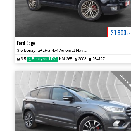
31 900
P
Ford Edge
3.5 Benzyna+LPG 4x4 Automat Navi Hak Certyfikat! Prezentacja Video!
3.5
Benzyna+LPG
KM 265
2008
254127
niski pr