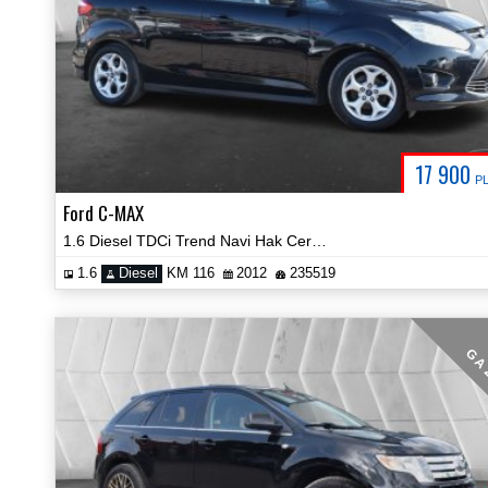
17 900
P
Ford C-MAX
1.6 Diesel TDCi Trend Navi Hak Certyfikat Prezentacja Video!
1.6
Diesel
KM 116
2012
235519
G A