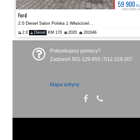
59 900
P
FAKTURA V
Ford
2.0 Diesel Salon Polska 1 Właściciel Full Led Kamera Video!
2.0
Diesel
KM 170
2020
201046
Potrzebujesz pomocy?
Zadzwoń 501-129-955 / 512-219-207
Mapa witryny