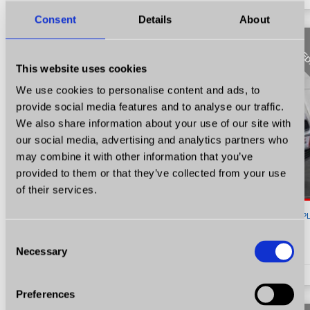
Consent
Details
About
SPRZE
This website uses cookies
We use cookies to personalise content and ads, to
provide social media features and to analyse our traffic.
We also share information about your use of our site with
our social media, advertising and analytics partners who
may combine it with other information that you’ve
provided to them or that they’ve collected from your use
of their services.
6 900
P
Ford Fusion
Consent
Necessary
Selection
1.6 Benzyna Trend Klima Radio Certyfikat Prezentacja Video!
1.6
Benzyna
KM 101
2004
193084
Preferences