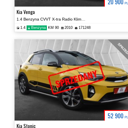
20 900
P
Kia Venga
1.4 Benzyna CVVT X-tra Radio Klima PDC Certyfikat Prezentacja Video!
1.4
Benzyna
KM 90
2010
171248
SPRZE
52 900
P
Kia Stonic