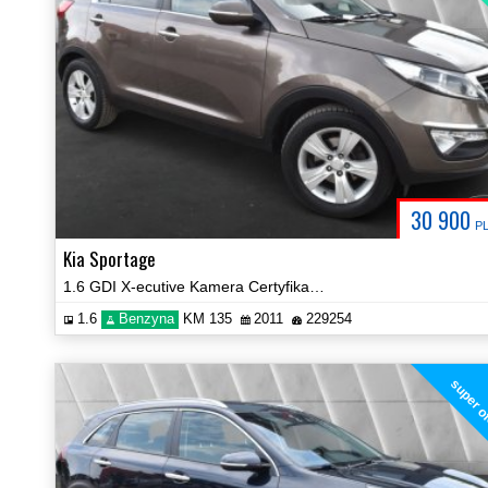
30 900
P
Kia Sportage
1.6 GDI X-ecutive Kamera Certyfikat Zobacz!
1.6
Benzyna
KM 135
2011
229254
super o