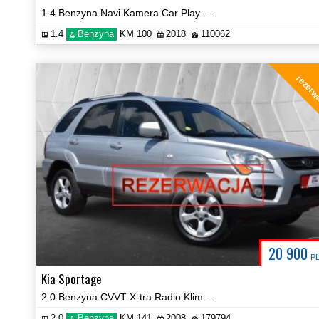
1.4 Benzyna Navi Kamera Car Play Hak Certyfikat Prezentacja Video!
1.4
Benzyna
KM 100
2018
110062
rezerw
20 900
P
Kia Sportage
2.0 Benzyna CVVT X-tra Radio Klima Tempomat Certyfikat Video!
2.0
Benzyna
KM 141
2008
179794