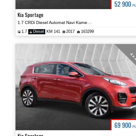
52 900
P
Kia Sportage
1.7 CRDi Diesel Automat Navi Kamera Car Play Keyless Certyfikat Video!
1.7
Diesel
KM 141
2017
163299
4 x
69 900
P
Kia Sportage