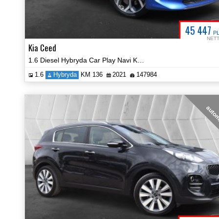
45 447
P
NET
Kia Ceed
1.6 Diesel Hybryda Car Play Navi Kamera Certyfikat Prezentacja Video!
1.6
Hybryda
KM 136
2021
147984
auto