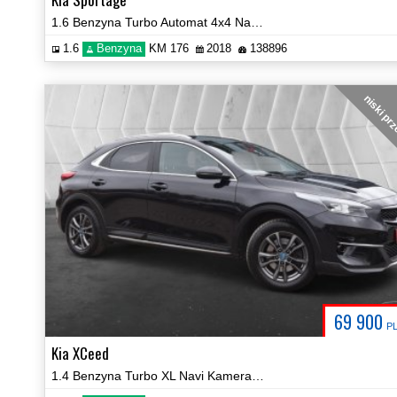
1.6 Benzyna Turbo Automat 4x4 Navi Kamera JBL Certyfikat Video!
1.6
Benzyna
KM 176
2018
138896
niski pr
69 900
P
Kia XCeed
1.4 Benzyna Turbo XL Navi Kamera Car Play LED Certyfikat Video!