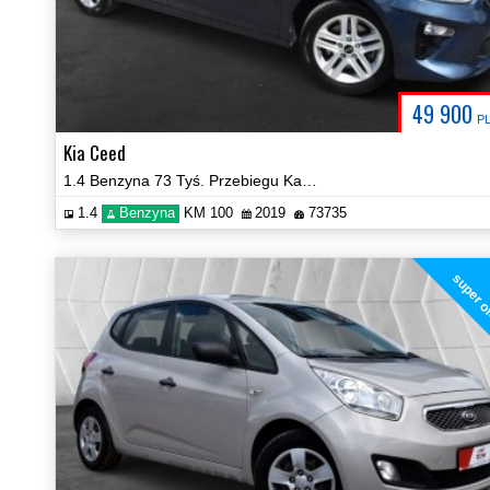
49 900
P
Kia Ceed
1.4 Benzyna 73 Tyś. Przebiegu Kamera NAVI Zobacz!
1.4
Benzyna
KM 100
2019
73735
super o