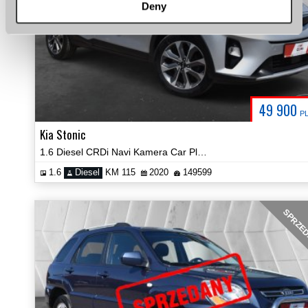
Deny
49 900
P
Kia Stonic
1.6 Diesel CRDi Navi Kamera Car Play Keyless Certyfikat Video!
1.6
Diesel
KM 115
2020
149599
SPRZE