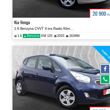
20 900
P
Kia Venga
1.6 Benzyna CVVT X-tra Radio Klima Grzane Fotele Certyfikat Video!
1.6
Benzyna
KM 125
2010
163494
super o