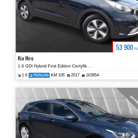
53 900
P
Kia Niro
1.6 GDi Hybrid First Edition Certyfikat Zobacz!
1.6
Hybryda
KM 105
2017
163854
pere