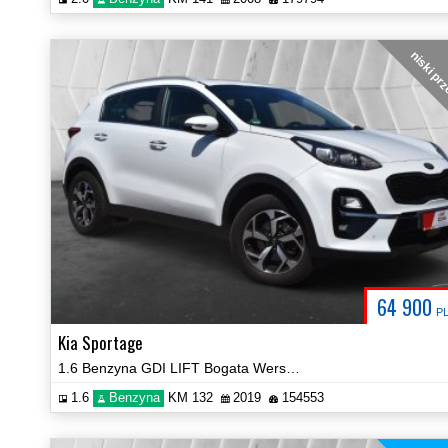
niski pr
64 900
P
Kia Sportage
1.6 Benzyna GDI LIFT Bogata Wersja Navi Kamera Certyfikat Video!
1.6
Benzyna
KM 132
2019
154553