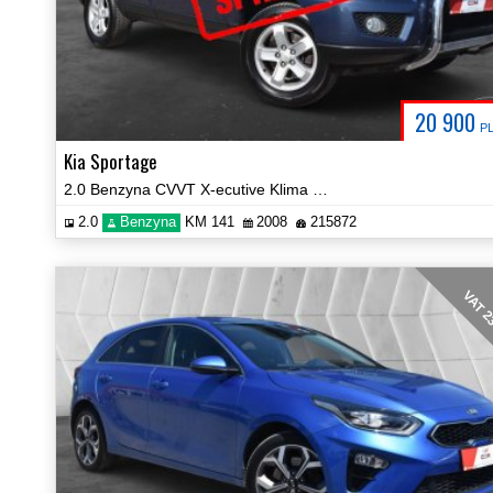
20 900
P
Kia Sportage
2.0 Benzyna CVVT X-ecutive Klima Radio Hak Certyfikat Video!
2.0
Benzyna
KM 141
2008
215872
VAT 