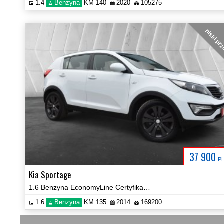
1.4
Benzyna
KM 140
2020
105275
niski pr
37 900
P
Kia Sportage
1.6 Benzyna EconomyLine Certyfikat! Prezentacja Video!
1.6
Benzyna
KM 135
2014
169200