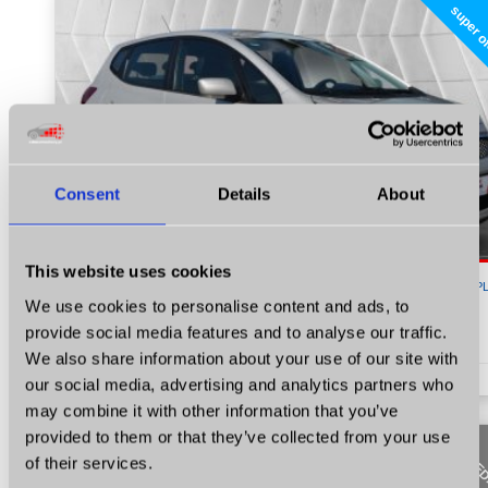
super o
Consent
Details
About
This website uses cookies
19 900
P
We use cookies to personalise content and ads, to
Kia Venga
provide social media features and to analyse our traffic.
1.6 Benzyna CVVT X-ecutive Radio Klima PDC Certyfikat Video!
We also share information about your use of our site with
1.6
Benzyna
KM 125
2010
199287
our social media, advertising and analytics partners who
may combine it with other information that you’ve
provided to them or that they’ve collected from your use
SPRZE
of their services.