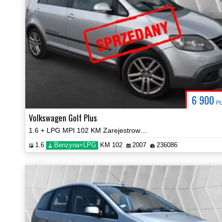
6 900
P
Volkswagen Golf Plus
1.6 + LPG MPI 102 KM Zarejestrowany Zobacz!
1.6
Benzyna+LPG
KM 102
2007
236086