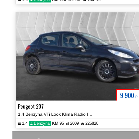
9 900
P
Peugeot 207
1.4 Benzyna VTi Look Klima Radio Isofix Certyfikat Prezentacja Video!
1.4
Benzyna
KM 95
2009
226828