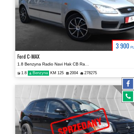
3 900
P
Ford C-MAX
1.8 Benzyna Radio Navi Hak CB Radio Prezentacja Video!
1.8
Benzyna
KM 125
2004
278275
SPRZE