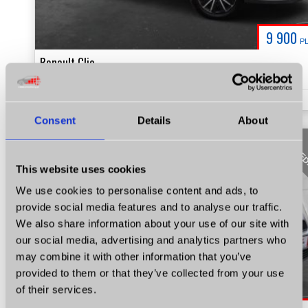
9 900
P
Renault Clio
1.2 Benzyna+LPG Kamera Google Prezentacja Video!
1.1
Benzyna+LPG
KM 75
2007
226570
Consent
Details
About
SPRZE
This website uses cookies
We use cookies to personalise content and ads, to
provide social media features and to analyse our traffic.
We also share information about your use of our site with
our social media, advertising and analytics partners who
may combine it with other information that you’ve
provided to them or that they’ve collected from your use
of their services.