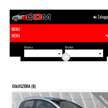
Zaloguj
MENU
MENU
Marka
Model
OGŁOSZENIA (8)
SPRZE