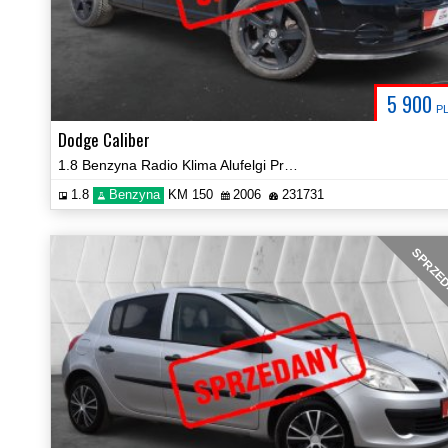
5 900
P
Dodge Caliber
1.8 Benzyna Radio Klima Alufelgi Prezentacja Video!
1.8
Benzyna
KM 150
2006
231731
SPRZE