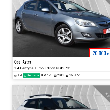
20 900
P
Opel Astra
1.4 Benzyna Turbo Edition Niski Przebieg Navi Klima Certyfikat Video!
1.4
Benzyna
KM 120
2012
165172
H D