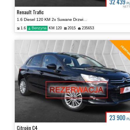
32 439
P
NET
Renault Trafic
1.6 Diesel 120 KM 2x Suwane Drzwi NAVI Certyfikat Energy
1.6
Benzyna
KM 120
2015
235653
rezerw
23 900
P
Citroën C4