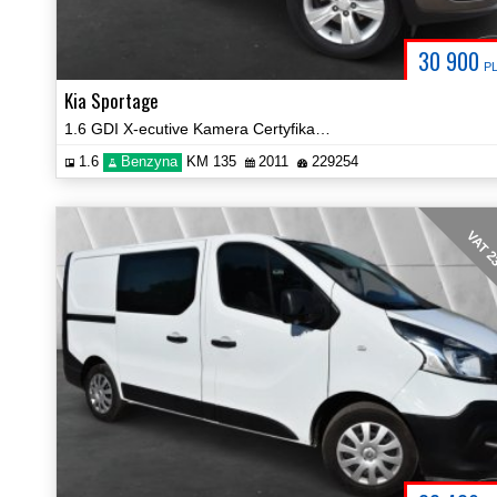
30 900
P
Kia Sportage
1.6 GDI X-ecutive Kamera Certyfikat Zobacz!
1.6
Benzyna
KM 135
2011
229254
VAT 