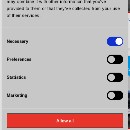
may combine it with other information that you’ve
provided to them or that they’ve collected from your use
of their services.
20 900
P
Kia Sportage
Consent
2.0 Benzyna CVVT X-tra Radio Klima Tempomat Certyfikat Video!
Necessary
Selection
2.0
Benzyna
KM 141
2008
179794
Preferences
super o
Statistics
Marketing
Allow all