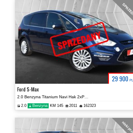
SPRZE
29 900
P
Ford S-Max
2.0 Benzyna Titanium Navi Hak 2xPDC Certyfikat Prezentacja Video!
2.0
Benzyna
KM 145
2011
162323
niski pr