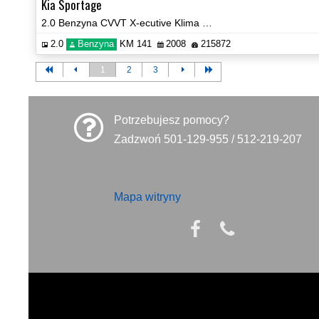
Kia Sportage
2.0 Benzyna CVVT X-ecutive Klima Radio Hak Certyfikat Video!
2.0
Benzyna
KM 141
2008
215872
1
2
3
Potrzebujesz pomocy?
Zadzwoń 501-129-955 / 512-219-207
Mapa witryny