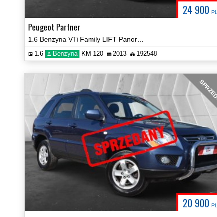
24 900
P
Peugeot Partner
1.6 Benzyna VTi Family LIFT Panorama Klima Hak Certyfikat Video!
1.6
Benzyna
KM 120
2013
192548
SPRZE
20 900
P