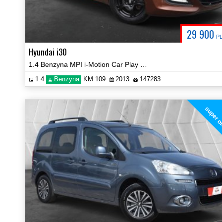
29 900
P
Hyundai i30
1.4 Benzyna MPI i-Motion Car Play Klima Tempomat Certyfikat Video!
1.4
Benzyna
KM 109
2013
147283
super o