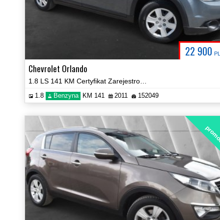
22 900
P
Chevrolet Orlando
1.8 LS 141 KM Certyfikat Zarejestrowany!
1.8
Benzyna
KM 141
2011
152049
promo