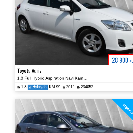
28 900
P
Toyota Auris
1.8 Full Hybrid Aspiration Navi Kamera Cerfyfikat Zobacz!
1.8
Hybryda
KM 99
2012
234052
super o