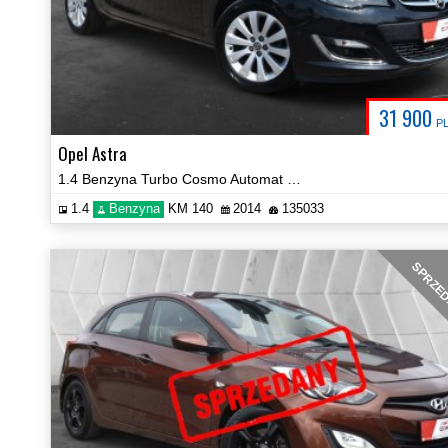
31 900
P
Opel Astra
1.4 Benzyna Turbo Cosmo Automat Navi Kamera Certyfikat Video!
1.4
Benzyna
KM 140
2014
135033
SPRZE