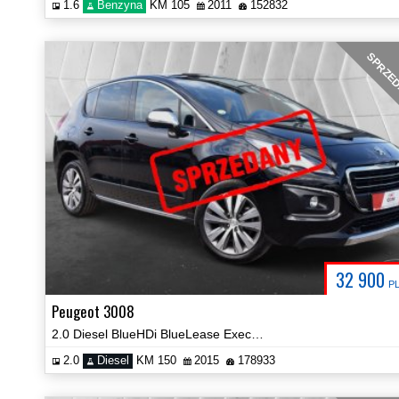
1.6
Benzyna
KM 105
2011
152832
SPRZE
32 900
P
Peugeot 3008
2.0 Diesel BlueHDi BlueLease Executive Navi Kamera Certyfikat Video!
2.0
Diesel
KM 150
2015
178933