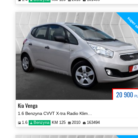
super o
20 900
P
Kia Venga
1.6 Benzyna CVVT X-tra Radio Klima Grzane Fotele Certyfikat Video!
1.6
Benzyna
KM 125
2010
163494