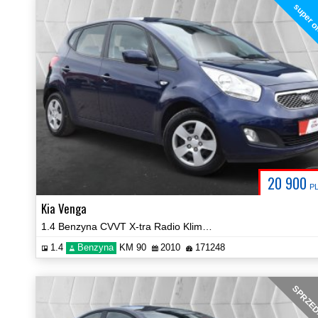
super o
20 900
P
Kia Venga
1.4 Benzyna CVVT X-tra Radio Klima PDC Certyfikat Prezentacja Video!
1.4
Benzyna
KM 90
2010
171248
SPRZE