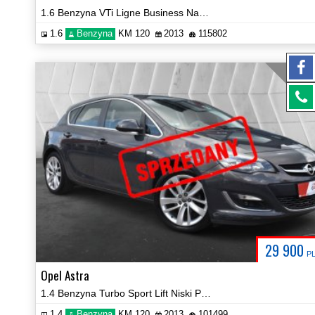
1.6 Benzyna VTi Ligne Business Navi Hak Certyfikat Prezentacja Video!
1.6
Benzyna
KM 120
2013
115802
SPRZE
29 900
P
Opel Astra
1.4 Benzyna Turbo Sport Lift Niski Przebieg Certyfikat Video!
1.4
Benzyna
KM 120
2013
101499