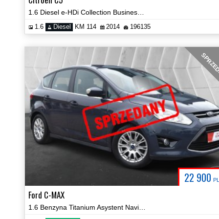
1.6 Diesel e-HDi Collection Business Automat Hak Certyfikat Video!
1.6
Diesel
KM 114
2014
196135
SPRZE
22 900
P
Ford C-MAX
1.6 Benzyna Titanium Asystent Navi Parktronic Certyfikat Video!