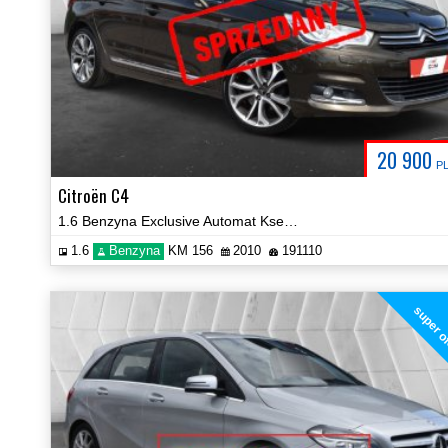
20 900
P
Citroën C4
1.6 Benzyna Exclusive Automat Ksenony Navi Panorama Certyfikat Video!
1.6
Benzyna
KM 156
2010
191110
super o