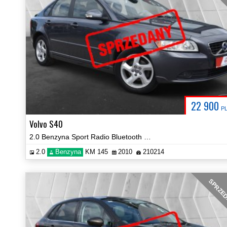
22 900
P
Volvo S40
2.0 Benzyna Sport Radio Bluetooth Hak Klima Certyfikat Video!
2.0
Benzyna
KM 145
2010
210214
SPRZE