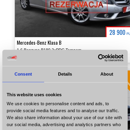
28 900
P
Mercedes-Benz Klasa B
1.6 Benzyna B180 2xPDC Tempomat Certyfikat Prezentacja Video!
1.6
Benzyna
KM 122
2013
209460
Consent
Details
About
rezerw
This website uses cookies
We use cookies to personalise content and ads, to
provide social media features and to analyse our traffic.
We also share information about your use of our site with
our social media, advertising and analytics partners who