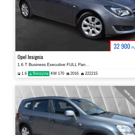
32 900
P
Opel Insignia
1.6 T Business Executive FULL Panorama BOSE Certyfikat Zobacz!
1.6
Benzyna
KM 170
2016
222215
niski pr