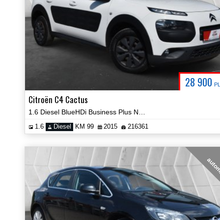
28 900
P
Citroën C4 Cactus
1.6 Diesel BlueHDi Business Plus Navi Kamera Certyfikat Video!
1.6
Diesel
KM 99
2015
216361
auto